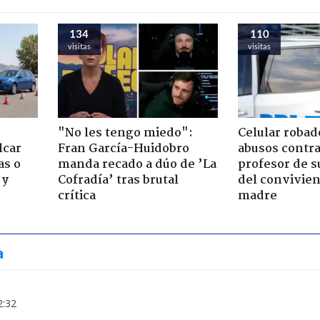
134
110
visitas
visitas
"No les tengo miedo":
Celular robad
lcar
Fran García-Huidobro
abusos contra
as o
manda recado a dúo de ’La
profesor de s
 y
Cofradía’ tras brutal
del convivien
crítica
madre
a
2:32