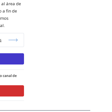
 al área de
 a fin de
uamos
al.
s
o canal de