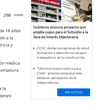
298
visitas
Gobierno anuncia proyecto que
 de 18 años
amplía cupos para el Subsidio a la
Tasa de Interés Hipotecaria
do a la
ricia y
CChC destaca programas de salud,
formación y atención social para
trabajadores de la construcción
ión médica
"Una muy buena noticia para
 quemadura
Chile": gremios empresariales
destacan aprobación de la
megarreforma
a la
MÁS NOTICIAS
 apoyo