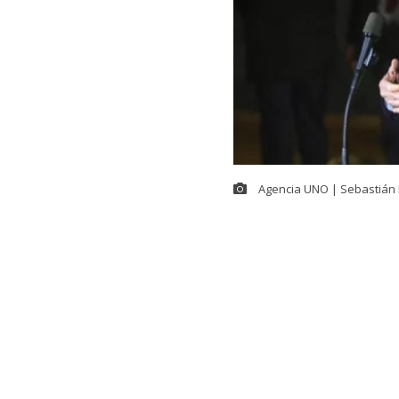
Agencia UNO | Sebastián 
En el contexto
Seguridad,
Ma
Kast
se refiri
(ACOT). El ma