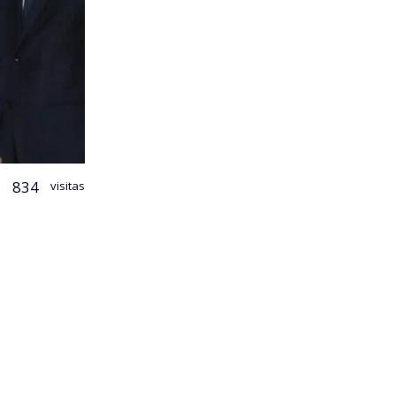
834
visitas
 ministro de
Antonio
rismo
 en la red