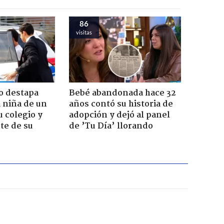
86
visitas
o destapa
Bebé abandonada hace 32
 niña de un
años contó su historia de
u colegio y
adopción y dejó al panel
te de su
de ’Tu Día’ llorando