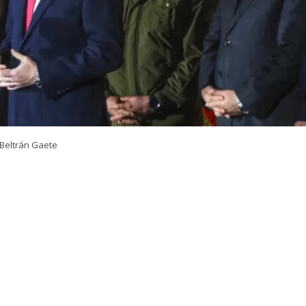
Beltrán Gaete
VER RESUMEN
 del nuevo megaoperativo policial nacional que lideró el
rtín Arrau
, en la comuna de Macul, el presidente
José 
ó a la
Agenda contra el Crimen Organizado y el Terro
ndatario entregó sus declaraciones a través de su cuenta