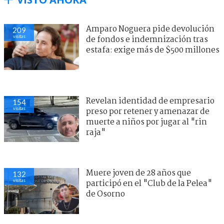
Amparo Noguera pide devolución
209
visitas
de fondos e indemnización tras
estafa: exige más de $500 millones
Revelan identidad de empresario
154
visitas
preso por retener y amenazar de
muerte a niños por jugar al "rin
raja"
Muere joven de 28 años que
132
visitas
participó en el "Club de la Pelea"
de Osorno