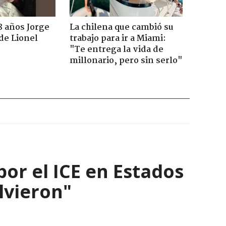
8 años Jorge
La chilena que cambió su
de Lionel
trabajo para ir a Miami:
"Te entrega la vida de
millonario, pero sin serlo"
por el ICE en Estados
olvieron"