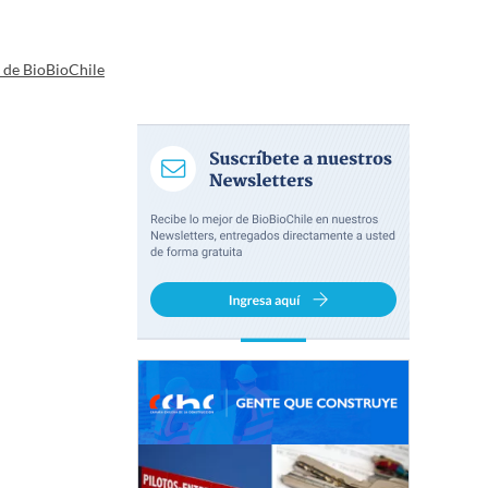
a de BioBioChile