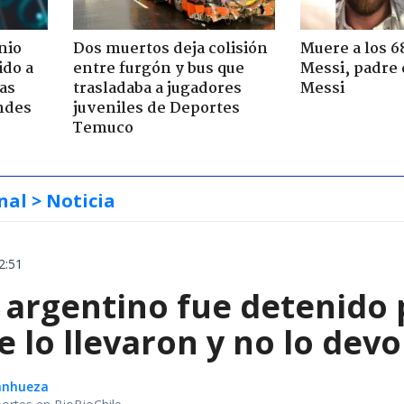
nio
Dos muertos deja colisión
Muere a los 6
ido a
entre furgón y bus que
Messi, padre 
ras
trasladaba a jugadores
Messi
ndes
juveniles de Deportes
Temuco
nal
> Noticia
2:51
 argentino fue detenido 
e lo llevaron y no lo dev
Sanhueza