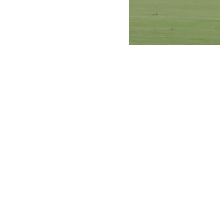
Instagram
El futbolista 
Aeropuerto de
Aduanas
(ICE
Los Ángeles j
La familia y 
norteamerican