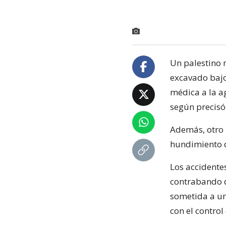
Un palestino 
excavado bajo 
médica a la ag
según precisó
Además, otro 
hundimiento d
Los accidente
contrabando d
sometida a un
con el control