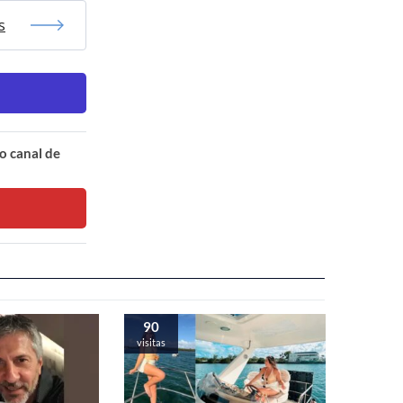
s
o canal de
90
visitas