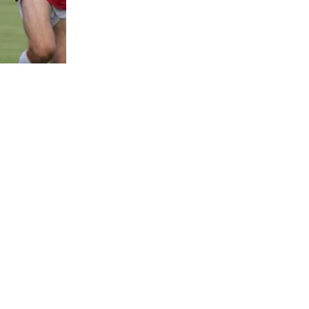
260
visitas
ueves en el
ol de
 de Miami a
al país
ámite