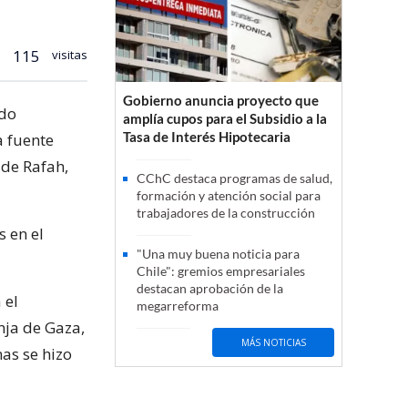
115
visitas
Gobierno anuncia proyecto que
ndo
amplía cupos para el Subsidio a la
Tasa de Interés Hipotecaria
a fuente
 de Rafah,
CChC destaca programas de salud,
formación y atención social para
trabajadores de la construcción
 en el
"Una muy buena noticia para
Chile": gremios empresariales
destacan aprobación de la
 el
megarreforma
nja de Gaza,
MÁS NOTICIAS
as se hizo