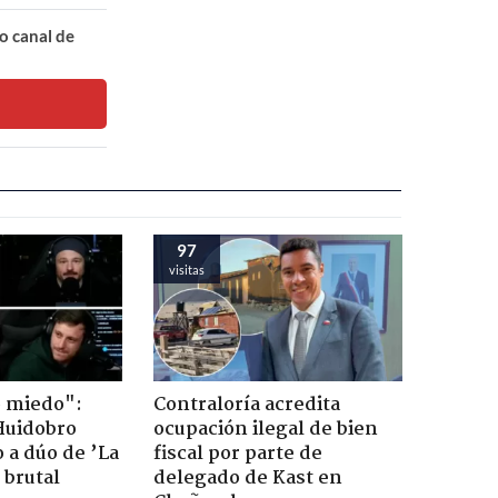
o canal de
97
visitas
o miedo":
Contraloría acredita
Huidobro
ocupación ilegal de bien
 a dúo de ’La
fiscal por parte de
 brutal
delegado de Kast en