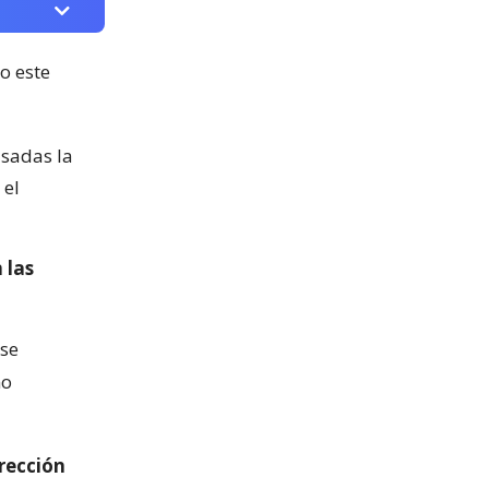
o este
asadas la
 el
 las
ese
mo
irección