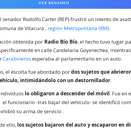
VER RESUMEN
l senador Rodolfo Carter (REP) frustró un intento de asalt
 comuna de Vitacura
,
región Metropolitana (RM)
.
ación obtenida por
Radio Bío Bío
, el hecho tuvo lugar p
specíficamente en calle Candelaria Goyenechea, mientras
de
Carabineros
esperaba al parlamentario en un auto.
to, el escolta fue abordado por
dos sujetos que abrieron
vehículo, intimidándolo con un destornillador
.
 individuos
lo obligaron a descender del móvil
. Fue en 
e
el funcionario -tras bajar del vehículo- se identificó co
exhibió su arma de servicio
.
de ello,
los sujetos bajaron del auto y escaparon en d