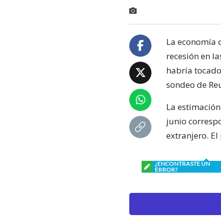
La economía c
recesión en la
habría tocado
sondeo de Reu
La estimación
junio correspo
extranjero. E
¿ENCONTRASTE UN
ERROR?