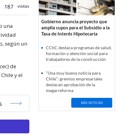
187
visitas
Gobierno anuncia proyecto que
do una
amplía cupos para el Subsidio a la
Tasa de Interés Hipotecaria
tividad
o, según un
CChC destaca programas de salud,
formación y atención social para
trabajadores de la construcción
cec) de
"Una muy buena noticia para
Chile y el
Chile": gremios empresariales
destacan aprobación de la
megarreforma
s
MÁS NOTICIAS