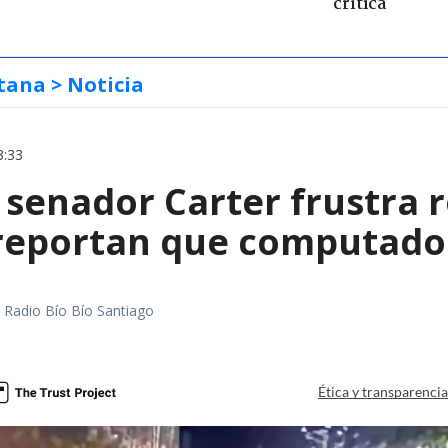
crítica
tana
> Noticia
3:33
 senador Carter frustra 
 reportan que computador
a
al Radio Bío Bío Santiago
a
Ética y transparenci