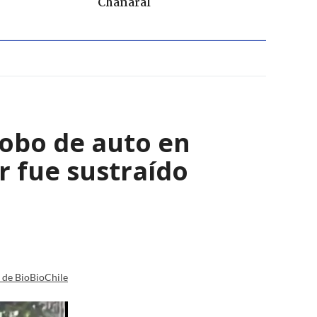
Chañaral
robo de auto en
 fue sustraído
a de BioBioChile