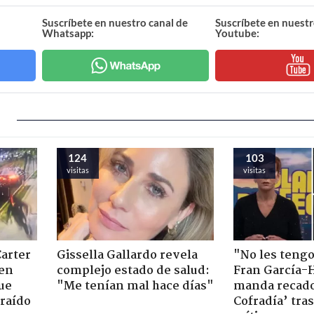
Suscríbete en nuestro canal de
Suscríbete en nuestr
Whatsapp:
Youtube:
124
103
visitas
visitas
Carter
Gissella Gallardo revela
"No les teng
 en
complejo estado de salud:
Fran García-
ue
"Me tenían mal hace días"
manda recado
raído
Cofradía’ tras