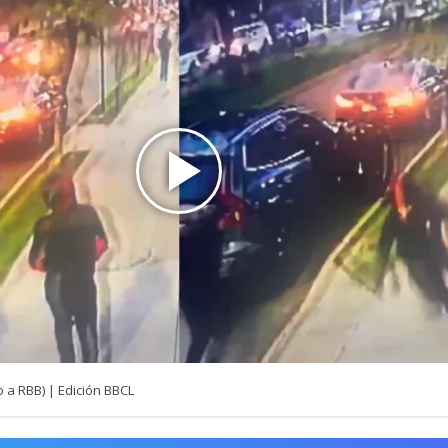
 a RBB) | Edición BBCL