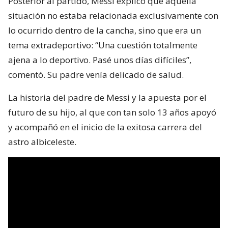
Luego de marcar el 3-0 ante Argelia en el debut de
la Copa del Mundo 2026, el capitán argentino se
emocionó tras el festejo de su primera anotación.
Posterior al partido, Messi explicó que aquella
situación no estaba relacionada exclusivamente con
lo ocurrido dentro de la cancha, sino que era un
tema extradeportivo: “Una cuestión totalmente
ajena a lo deportivo. Pasé unos días difíciles”,
comentó. Su padre venía delicado de salud.
La historia del padre de Messi y la apuesta por el
futuro de su hijo, al que con tan solo 13 años apoyó
y acompañó en el inicio de la exitosa carrera del
astro albiceleste.