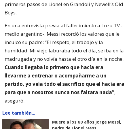
Jorge Messi
, el padre y exrepresentante del 10
argentino Lionel Messi, falleció en las últimas horas
tras una grave enfermedad. La figura de Jorge como
guía de sus cuatro hijos fue central desde los
primeros pasos de Lionel en Grandoli y Newell’s Old
Boys.
En una entrevista previa al fallecimiento a Luzu TV -
medio argentino-, Messi recordó los valores que le
inculcó su padre: “El respeto, el trabajo y la
humildad. Mi viejo laburaba todo el día, se iba en la
madrugada y no volvía hasta el otro día en la noche.
Cuando llegaba lo primero que hacía era
llevarme a entrenar o acompañarme a un
partido, yo veía todo el sacrificio que el hacía era