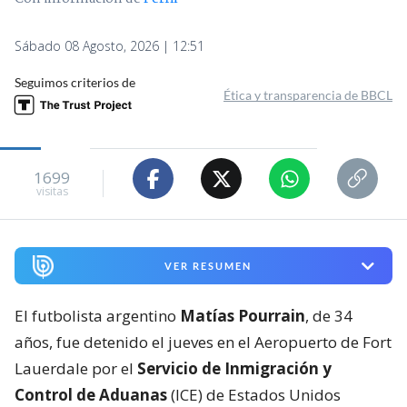
llevaron y no lo devolvieron"
Ítalo Sánchez Sanhueza
Periodista de Deportes en BioBioChile
Con información de
Perfil
Sábado 08 Agosto, 2026 | 12:51
Seguimos criterios de
Ética y transparencia de BBCL
1699
visitas
VER RESUMEN