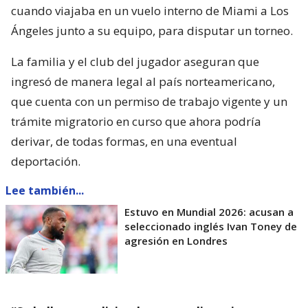
El futbolista argentino
Matías Pourrain
, de 34
años, fue detenido el jueves en el Aeropuerto de Fort
Lauerdale por el
Servicio de Inmigración y
Control de Aduanas
(ICE) de Estados Unidos
cuando viajaba en un vuelo interno de Miami a Los
Ángeles junto a su equipo, para disputar un torneo.
La familia y el club del jugador aseguran que
ingresó de manera legal al país norteamericano,
que cuenta con un permiso de trabajo vigente y un
trámite migratorio en curso que ahora podría
derivar, de todas formas, en una eventual
deportación.
Lee también...