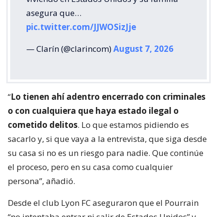
Matías Pourrain (34) fue detenido en el
aeropuerto de Fort Lauderdale cuando
viajaba con su equipo a Los Ángeles para
disputar unas semifinales. Lleva siete años
viviendo en Estados Unidos y su familia
asegura que…
pic.twitter.com/JJWOSizJje
— Clarín (@clarincom)
August 7, 2026
“
Lo tienen ahí adentro encerrado con criminales
o con cualquiera que haya estado ilegal o
cometido delitos
. Lo que estamos pidiendo es
sacarlo y, si que vaya a la entrevista, que siga desde