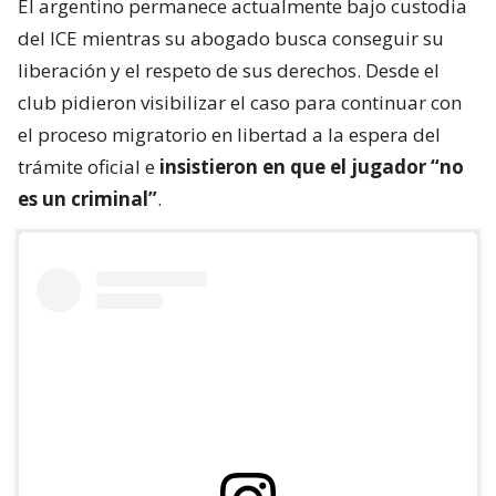
del estado de Florida y carece de antecedentes
penales conocidos.
Además, trabajó y pagó impuestos durante todo el
período mencionado en el que residió en el país.
El argentino permanece actualmente bajo custodia
del ICE mientras su abogado busca conseguir su
liberación y el respeto de sus derechos. Desde el
club pidieron visibilizar el caso para continuar con
el proceso migratorio en libertad a la espera del
trámite oficial e
insistieron en que el jugador “no
es un criminal”
.