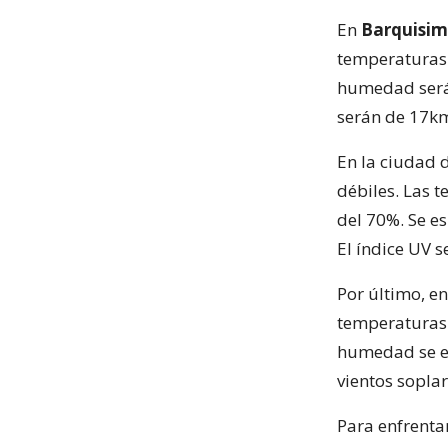
En
Barquisim
temperaturas 
humedad será 
serán de 17km
En la ciudad 
débiles. Las 
del 70%. Se e
El índice UV s
Por último, e
temperaturas 
humedad se en
vientos sopla
Para enfrenta