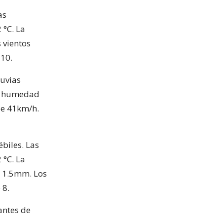
as
 °C. La
 vientos
 10.
luvias
una humedad
de 41km/h.
ébiles. Las
 °C. La
e 1.5mm. Los
 8.
antes de