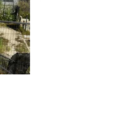
0.675
visitas
ica a cargo
 referir a la