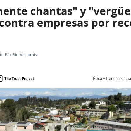
mente chantas" y "vergüe
contra empresas por reco
io Bío Bío Valparaíso
a
Ética y transparenci