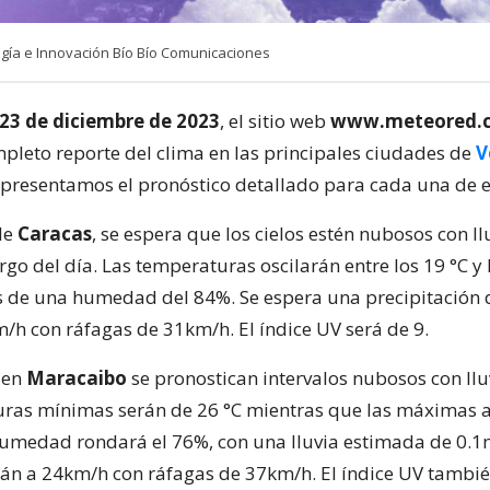
ía e Innovación Bío Bío Comunicaciones
23 de diciembre de 2023
, el sitio web
www.
meteored
.
pleto reporte del clima en las principales ciudades de
V
 presentamos el pronóstico detallado para cada una de e
de
Caracas
, se espera que los cielos estén nubosos con ll
argo del día. Las temperaturas oscilarán entre los 19 °C y 
de una humedad del 84%. Se espera una precipitación
m/h con ráfagas de 31km/h. El índice UV será de 9.
, en
Maracaibo
se pronostican intervalos nubosos con llu
ras mínimas serán de 26 °C mientras que las máximas 
 humedad rondará el 76%, con una lluvia estimada de 0.
rán a 24km/h con ráfagas de 37km/h. El índice UV tambié