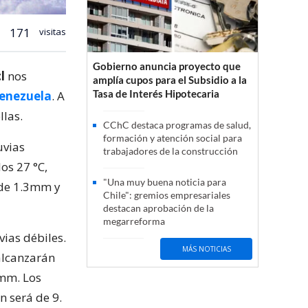
171
visitas
Gobierno anuncia proyecto que
cl
nos
amplía cupos para el Subsidio a la
Tasa de Interés Hipotecaria
enezuela
. A
llas.
CChC destaca programas de salud,
formación y atención social para
uvias
trabajadores de la construcción
los 27 °C,
"Una muy buena noticia para
 de 1.3mm y
Chile": gremios empresariales
destacan aprobación de la
megarreforma
vias débiles.
MÁS NOTICIAS
alcanzarán
1mm. Los
n será de 9.