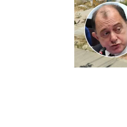
ARCHIVO | Agencia UNO | 
Este viernes e
del Minister
reconstrucci