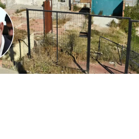
1
Edición BBCL
VER RESUMEN
l
ministro Iván Poduje realizó su primera cuenta públ
io de Vivienda y Urbanismo
, instancia donde
se volvió a
ón de Viña del Mar tras el megaincendio de 2024
.