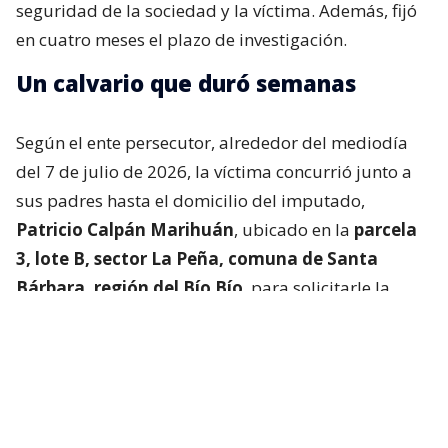
seguridad de la sociedad y la víctima. Además, fijó
en cuatro meses el plazo de investigación.
Un calvario que duró semanas
Según el ente persecutor, alrededor del mediodía
del 7 de julio de 2026, la víctima concurrió junto a
sus padres hasta el domicilio del imputado,
Patricio Calpán Marihuán
, ubicado en la
parcela
3, lote B, sector La Peña, comuna de Santa
Bárbara, región del Bío Bío
, para solicitarle la
devolución de una motosierra que le habían
prestado.
El imputado aceptó entregar la especie,
bajo la
condición de que la víctima se quedara a