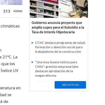
313
visitas
Gobierno anuncia proyecto que
 climáticas
amplía cupos para el Subsidio a la
Tasa de Interés Hipotecaria
CChC destaca programas de salud,
formación y atención social para
n
trabajadores de la construcción
 21°C. La
"Una muy buena noticia para
 que los
Chile": gremios empresariales
 Índice UV
destacan aprobación de la
megarreforma
MÁS NOTICIAS
peratura en
dad se
rá de