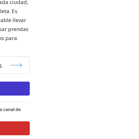
cada ciudad,
leta. Es
able llevar
usar prendas
os para
s
o canal de