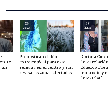
35
27
visitas
visitas
e
Pronostican ciclón
Doctora Corde
 entre
extratropical para esta
de su relació
y un
semana en el centro y sur:
Eduardo Fuen
revisa las zonas afectadas
tenía odio y 
detestaba"