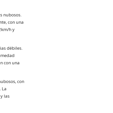
os nubosos.
nte, con una
2km/h y
ias débiles.
humedad
án con una
 nubosos, con
. La
y las