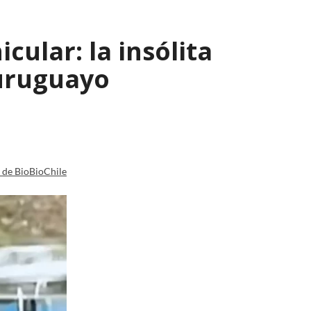
ular: la insólita
 uruguayo
a de BioBioChile