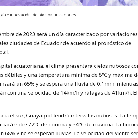
ía e Innovación Bío Bío Comunicaciones
iembre de 2023 será un día caracterizado por variaciones
pales ciudades de Ecuador de acuerdo al pronóstico de
.cl.
apital ecuatoriana, el clima presentará cielos nubosos co
es débiles y una temperatura mínima de 8°C y máxima de
zará un 65% y se espera una lluvia de 0.1mm, mientras
rán con una velocidad de 14km/h y ráfagas de 41km/h. El
ia el sur, Guayaquil tendrá intervalos nubosos. La tem
ariará entre 22°C de mínima y 34°C de máxima. La hume
 68% y no se esperan lluvias. La velocidad del viento se