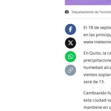
Departamento de Tecnolog
El 18 de sept
en las princi
www.meteored
En Quito, la c
precipitacion
humedad alcan
vientos sopla
será de 13.
Cambiando hac
esta ciudad v
mantiene en un