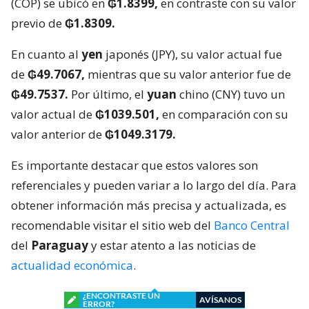
(COP) se ubicó en
₲1.8399,
en contraste con su valor
previo de
₲1.8309.
En cuanto al
yen
japonés (JPY), su valor actual fue
de
₲49.7067,
mientras que su valor anterior fue de
₲49.7537.
Por último, el
yuan
chino (CNY) tuvo un
valor actual de
₲1039.501,
en comparación con su
valor anterior de
₲1049.3179.
Es importante destacar que estos valores son
referenciales y pueden variar a lo largo del día. Para
obtener información más precisa y actualizada, es
recomendable visitar el sitio web del
Banco Central
del
Paraguay
y estar atento a las noticias de
actualidad económica
.
¿ENCONTRASTE UN
AVÍSANOS
ERROR?