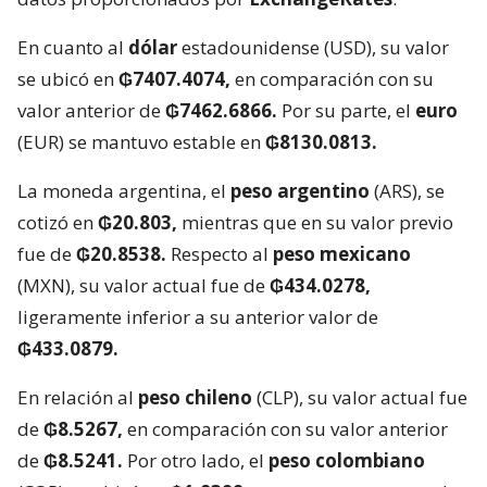
En cuanto al
dólar
estadounidense (USD), su valor
se ubicó en
₲7407.4074,
en comparación con su
valor anterior de
₲7462.6866.
Por su parte, el
euro
(EUR) se mantuvo estable en
₲8130.0813.
La moneda argentina, el
peso argentino
(ARS), se
cotizó en
₲20.803,
mientras que en su valor previo
fue de
₲20.8538.
Respecto al
peso mexicano
(MXN), su valor actual fue de
₲434.0278,
ligeramente inferior a su anterior valor de
₲433.0879.
En relación al
peso chileno
(CLP), su valor actual fue
de
₲8.5267,
en comparación con su valor anterior
de
₲8.5241.
Por otro lado, el
peso colombiano