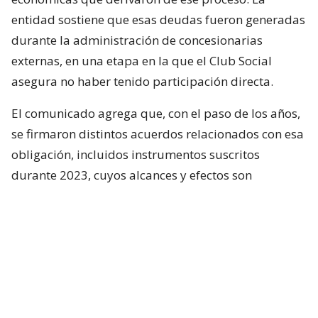
entidad sostiene que esas deudas fueron generadas
durante la administración de concesionarias
externas, en una etapa en la que el Club Social
asegura no haber tenido participación directa.
El comunicado agrega que, con el paso de los años,
se firmaron distintos acuerdos relacionados con esa
obligación, incluidos instrumentos suscritos
durante 2023, cuyos alcances y efectos son
precisamente parte del arbitraje que ahora deberá
resolverse. Pese a que la actual directiva intentó
alcanzar un acuerdo con Inversiones Vicjo para
cerrar definitivamente el conflicto, las negociaciones
no llegaron a buen puerto.
Asimismo, el Club Social reveló que durante esas