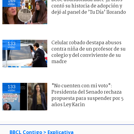
144
visitas
contó su historia de adopción y
dejó al panel de ’Tu Día’ llorando
Celular robado destapa abusos
133
visitas
contra niña de un profesor de su
colegio y del conviviente de su
madre
"No cuenten con mi voto":
133
visitas
Presidenta del Senado rechaza
propuesta para suspender por 5
años Ley Karin
BBCL Contigo
> Explicativa