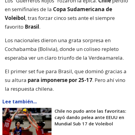
Los “Guerreros Rojos” rozaron la épica.
Chile
perdió
en semifinales de la
Copa Sudamericana de
Voleibol
, tras forzar cinco sets ante el siempre
favorito
Brasil
.
Los nacionales dieron una grata sorpresa en
Cochabamba (Bolivia), donde un coliseo repleto
esperaba ver un claro triunfo de la Verdeamarela.
El primer set fue para Brasil, que dominó gracias a
su altura
para imponerse por 25-17
. Pero ahí vino
la respuesta chilena.
Lee también...
Chile no pudo ante las favoritas:
cayó dando pelea ante EEUU en
Mundial Sub 17 de Voleibol