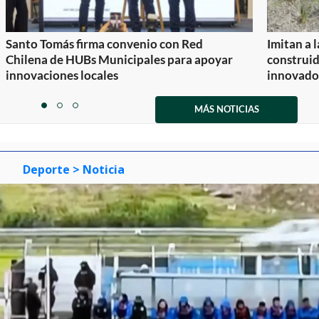
Santo Tomás firma convenio con Red
Imitan a 
Chilena de HUBs Municipales para apoyar
construi
innovaciones locales
innovador
Item
1
MÁS NOTICIAS
item
item
item
of
0
1
2
3
Deporte
> Noticia