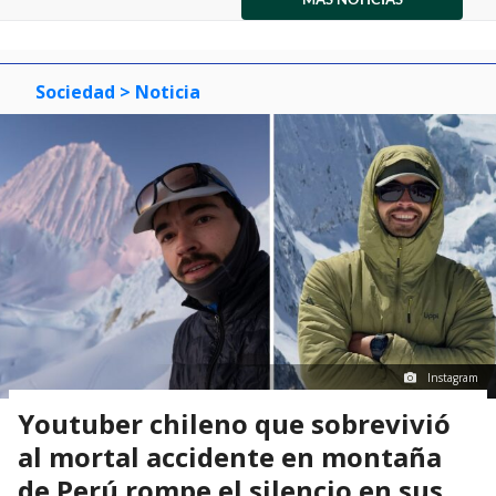
item
item
item
of
0
1
2
3
Sociedad
> Noticia
Instagram
Youtuber chileno que sobrevivió
al mortal accidente en montaña
de Perú rompe el silencio en sus