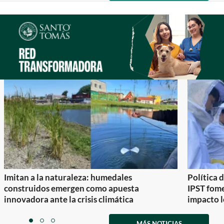
of
0
1
Imitan a la naturaleza: humedales
Política 
construidos emergen como apuesta
IPST fom
innovadora ante la crisis climática
impacto l
Item
1
MÁS NOTICIAS