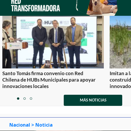
Santo Tomás firma convenio con Red
Imitan a 
Chilena de HUBs Municipales para apoyar
construi
innovaciones locales
innovador
Item
1
MÁS NOTICIAS
item
item
item
of
0
1
2
3
Nacional
> Noticia