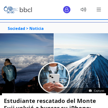
Sociedad >
Noticia
Capturas
Estudiante rescatado del Monte
Fuji volvió a buscar su iPhone: