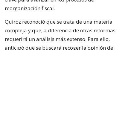
reorganización fiscal.
Quiroz reconoció que se trata de una materia
compleja y que, a diferencia de otras reformas,
requerirá un análisis más extenso. Para ello,
anticipó que se buscará recoger la opinión de
académicos y especialistas técnicos de distintas
posiciones.
“Es un tema país y que requiere nuestra atención”,
sostuvo.
Respecto de los plazos, el ministro indicó que la
intención del Ejecutivo es que la comisión comience
sus labores durante la próxima semana.
Lee también...