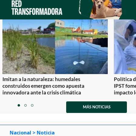
Imitan a la naturaleza: humedales
Política 
construidos emergen como apuesta
IPST fom
innovadora ante la crisis climática
impacto l
Item
1
MÁS NOTICIAS
item
item
item
of
0
1
2
3
Nacional
> Noticia