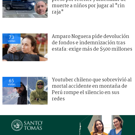
muerte a niños por jugar al "rin
raja"
Amparo Noguera pide devolución
73
visitas
de fondos e indemnización tras
estafa: exige más de $500 millones
Youtuber chileno que sobrevivió al
65
visitas
mortal accidente en montaña de
Perú rompe el silencio en sus
redes