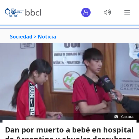
Sociedad >
Noticia
Capturas
Dan por muerto a bebé en hospital
de Argentina y abuelas descubren