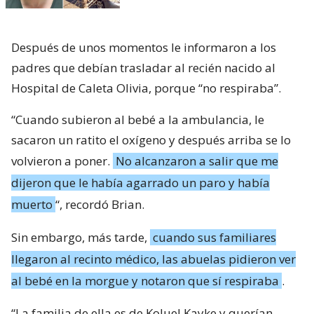
Después de unos momentos le informaron a los
padres que debían trasladar al recién nacido al
Hospital de Caleta Olivia, porque “no respiraba”.
“Cuando subieron al bebé a la ambulancia, le
sacaron un ratito el oxígeno y después arriba se lo
volvieron a poner.
No alcanzaron a salir que me
dijeron que le había agarrado un paro y había
muerto
“, recordó Brian.
Sin embargo, más tarde,
cuando sus familiares
llegaron al recinto médico, las abuelas pidieron ver
al bebé en la morgue y notaron que sí respiraba
.
“La familia de ella es de Koluel Kayke y querían