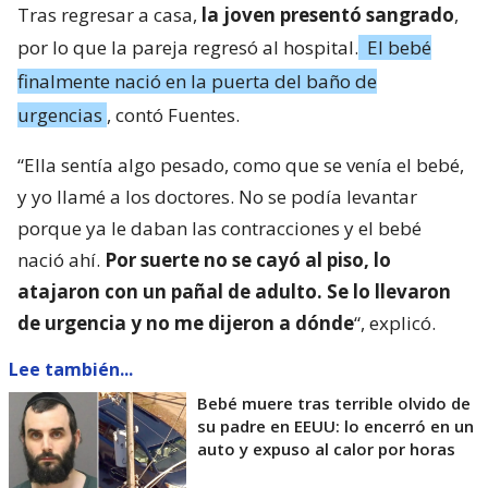
Tras regresar a casa,
la joven presentó sangrado
,
por lo que la pareja regresó al hospital.
El bebé
finalmente nació en la puerta del baño de
urgencias
, contó Fuentes.
“Ella sentía algo pesado, como que se venía el bebé,
y yo llamé a los doctores. No se podía levantar
porque ya le daban las contracciones y el bebé
nació ahí.
Por suerte no se cayó al piso, lo
atajaron con un pañal de adulto. Se lo llevaron
de urgencia y no me dijeron a dónde
“, explicó.
Lee también...
Bebé muere tras terrible olvido de
su padre en EEUU: lo encerró en un
auto y expuso al calor por horas