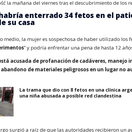
ść la mañana del viernes tras el descubrimiento de los re
habría enterrado 34 fetos en el pati
de su casa
do medio, la mujer es sospechosa de haber utilizado los f
perimentos
” y podría enfrentar una pena de hasta 12 años
está acusada de profanación de cadáveres, manejo 
y abandono de materiales peligrosos en un lugar no a
La trama que dio con 8 fetos en una clínica arg
una niña abusada a posible red clandestina
argo surgió a raíz de que las autoridades recibieron un a