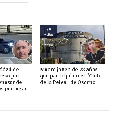
79
visitas
tidad de
Muere joven de 28 años
reso por
que participó en el "Club
enazar de
de la Pelea" de Osorno
s por jugar