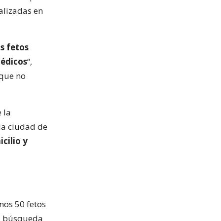
alizadas en
os fetos
médicos
“,
 que no
 la
 la ciudad de
cilio y
nos 50 fetos
va búsqueda