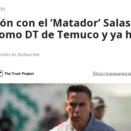
:51
ón con el ’Matador’ Sala
como DT de Temuco y ya h
portes en BioBioChile
Ética y transparenci