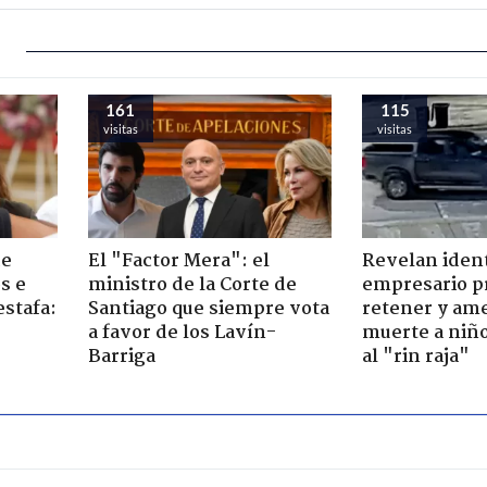
161
115
visitas
visitas
de
El "Factor Mera": el
Revelan iden
s e
ministro de la Corte de
empresario p
estafa:
Santiago que siempre vota
retener y am
a favor de los Lavín-
muerte a niño
Barriga
al "rin raja"