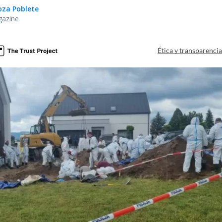
oza Poblete
gazine
Ética y transparenci