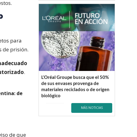
stos.
o
etos para
 de prisión.
inadecuado
utorizado
.
L’Oréal Groupe busca que el 50%
de sus envases provenga de
materiales reciclados o de origen
entina: de
biológico
MÁS NOTICIAS
viso de que