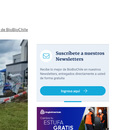
a de BioBioChile