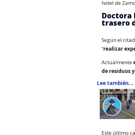
hotel de Zamo
Doctora 
trasero 
Según el cita
“
realizar ex
Actualmente
de residuos 
Lee también...
Este último c