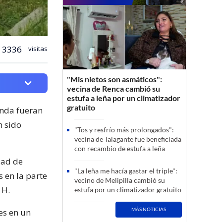
3336
visitas
"Mis nietos son asmáticos":
vecina de Renca cambió su
estufa a leña por un climatizador
gratuito
enda fueran
n sido
"Tos y resfrío más prolongados":
vecina de Talagante fue beneficiada
con recambio de estufa a leña
idad de
"La leña me hacía gastar el triple":
s en la parte
vecino de Melipilla cambió su
 H.
estufa por un climatizador gratuito
MÁS NOTICIAS
es en un