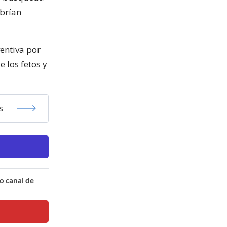
abrían
entiva por
 los fetos y
s
o canal de