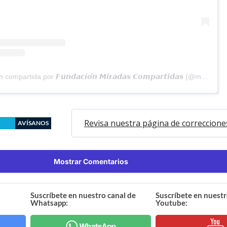
Una publicación compartida por 𝙁𝙪𝙣𝙙𝙖𝙘𝙞𝙤́𝙣 𝙈𝙞𝙧𝙖𝙙𝙖𝙨 𝘾𝙤𝙢𝙥𝙖𝙧𝙩𝙞𝙙𝙖𝙨 (@micompartidas)
Revisa nuestra página de correccione
AVÍSANOS
Mostrar Comentarios
Suscríbete en nuestro canal de
Suscríbete en nuestr
Whatsapp:
Youtube: