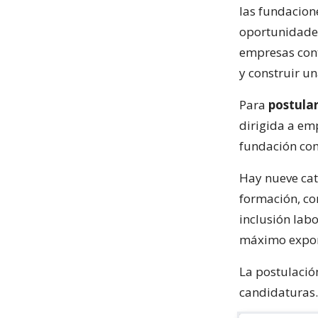
las fundacione
oportunidades
empresas cont
y construir 
Para
postula
dirigida a em
fundación co
Hay nueve cate
formación, co
inclusión labo
máximo expone
La postulació
candidaturas.