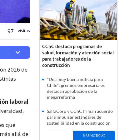
97
visitas
CChC destaca programas de
salud, formación y atención social
para trabajadores de la
construcción
ión 2026 de
stintas
"Una muy buena noticia para
Chile": gremios empresariales
destacan aprobación de la
megarreforma
ión laboral
iversidad.
SalfaCorp y CChC firman acuerdo
para impulsar estándares de
sostenibilidad en la construcción
nes que
 más allá de
MÁS NOTICIAS