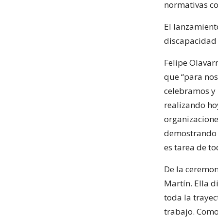
normativas co
El lanzamient
discapacidad 
Felipe Olavar
que “para nos
celebramos y 
realizando ho
organizacione
demostrando q
es tarea de to
De la ceremon
Martín. Ella 
toda la traye
trabajo. Como