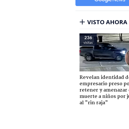
VISTO AHORA
236
visitas
Revelan identidad d
empresario preso p
retener y amenazar
muerte a niños por 
al "rin raja"
Espectáculos y TV