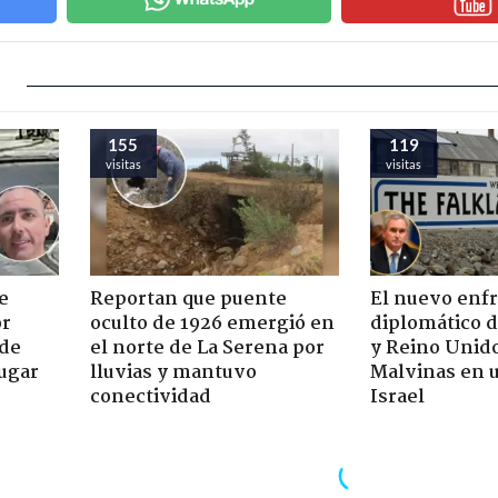
155
119
visitas
visitas
e
Reportan que puente
El nuevo enf
or
oculto de 1926 emergió en
diplomático 
 de
el norte de La Serena por
y Reino Unid
jugar
lluvias y mantuvo
Malvinas en u
conectividad
Israel
> Noticia