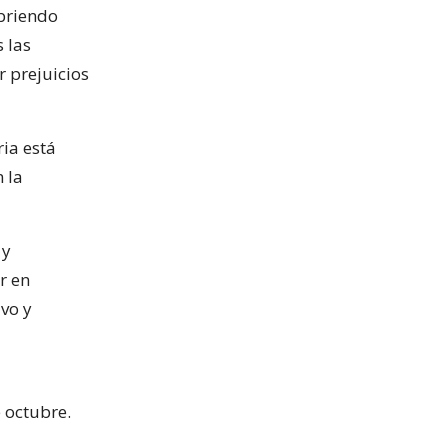
abriendo
 las
 prejuicios
ria está
 la
 y
r en
ivo y
 octubre.