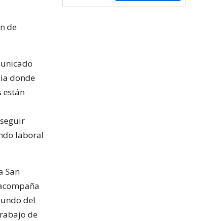
ón de
municado
cia donde
 están
seguir
ndo laboral
a San
l acompaña
mundo del
trabajo de