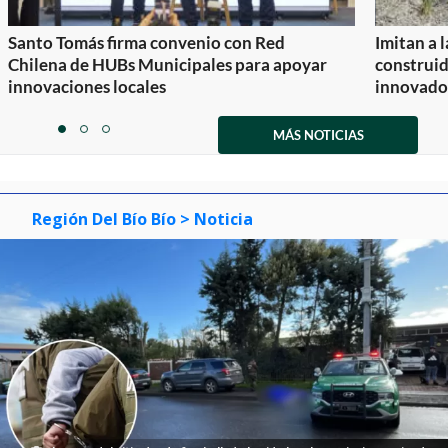
Santo Tomás firma convenio con Red
Imitan a 
Chilena de HUBs Municipales para apoyar
construi
innovaciones locales
innovador
Item
1
MÁS NOTICIAS
item
item
item
of
0
1
2
3
Región Del Bío Bío
> Noticia