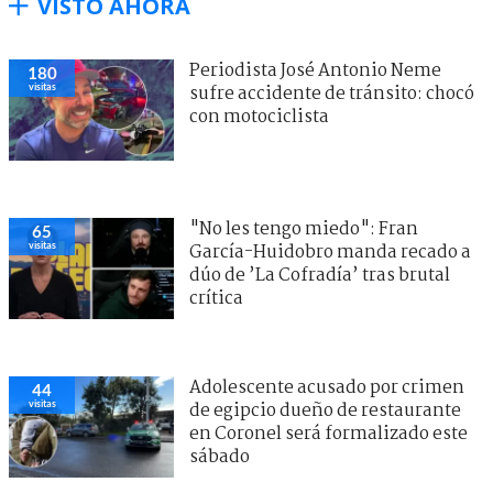
VISTO AHORA
Periodista José Antonio Neme
180
visitas
sufre accidente de tránsito: chocó
con motociclista
"No les tengo miedo": Fran
65
visitas
García-Huidobro manda recado a
dúo de ’La Cofradía’ tras brutal
crítica
Adolescente acusado por crimen
44
visitas
de egipcio dueño de restaurante
en Coronel será formalizado este
sábado