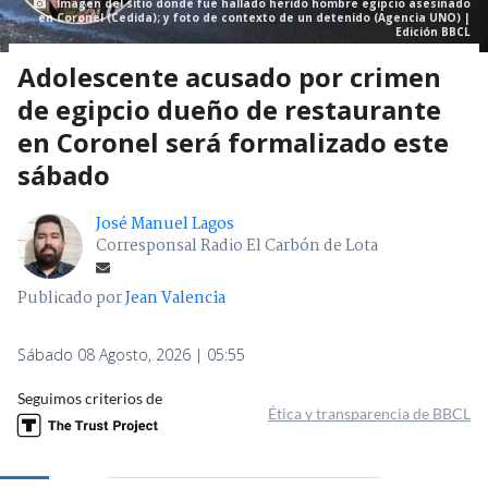
Imagen del sitio donde fue hallado herido hombre egipcio asesinado
en Coronel (Cedida); y foto de contexto de un detenido (Agencia UNO) |
Edición BBCL
Adolescente acusado por crimen
de egipcio dueño de restaurante
en Coronel será formalizado este
sábado
José Manuel Lagos
Corresponsal Radio El Carbón de Lota
Publicado por
Jean Valencia
Sábado 08 Agosto, 2026 | 05:55
Seguimos criterios de
Ética y transparencia de BBCL