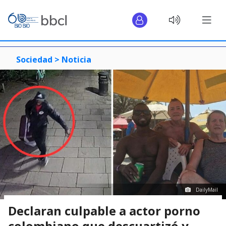
Sociedad >
Noticia
DailyMail
Declaran culpable a actor porno
colombiano que descuartizó y