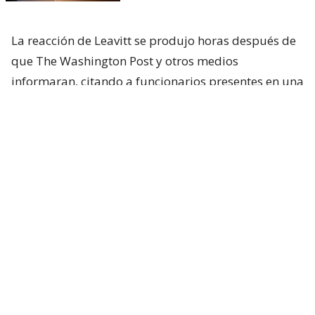
La reacción de Leavitt se produjo horas después de
que The Washington Post y otros medios
informaran, citando a funcionarios presentes en una
reunión celebrada el viernes pasado, que
Trump
había expresado su frustración por no haber sido
informado oportunamente sobre una
preocupante escasez de municiones en Oriente
Medio.
Según el diario, el episodio ocurrió al margen de
una reunión del gabinete, cuando Trump recriminó
a Hegseth que creía que el problema del
abastecimiento de municiones “ya estaba resuelto”.
De acuerdo con una de las fuentes citadas por el