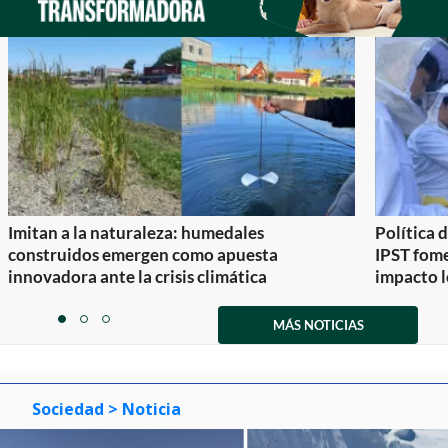
Imitan a la naturaleza: humedales
Política 
construidos emergen como apuesta
IPST fom
innovadora ante la crisis climática
impacto l
Item
1
MÁS NOTICIAS
item
item
item
of
0
1
2
3
Sociedad
> Noticia