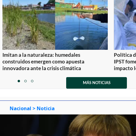
Imitan a la naturaleza: humedales
Política 
construidos emergen como apuesta
IPST fom
innovadora ante la crisis climática
impacto l
Item
1
MÁS NOTICIAS
item
item
item
of
0
1
2
3
Nacional
> Noticia