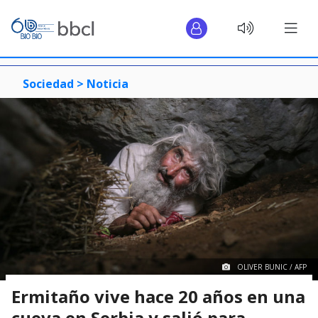
Sociedad >
Noticia
OLIVER BUNIC / AFP
Ermitaño vive hace 20 años en una
cueva en Serbia y salió para