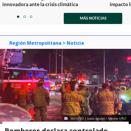
innovadora ante la crisis climática
impacto l
Item
1
MÁS NOTICIAS
item
item
item
of
0
1
2
3
Región Metropolitana
> Noticia
ARCHIVO | Lucas Aguayo / Agencia UNO
Bomberos declara controlado