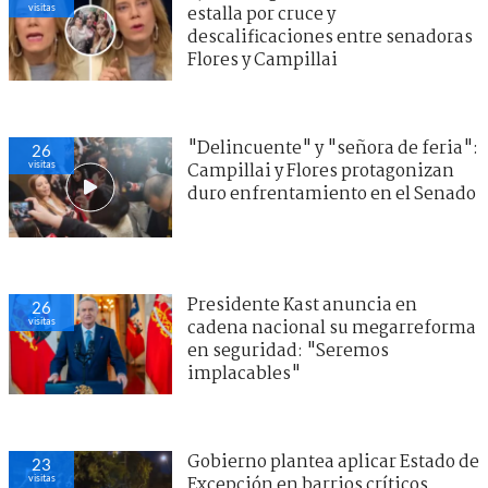
visitas
estalla por cruce y
descalificaciones entre senadoras
Flores y Campillai
"Delincuente" y "señora de feria":
26
visitas
Campillai y Flores protagonizan
duro enfrentamiento en el Senado
Presidente Kast anuncia en
26
visitas
cadena nacional su megarreforma
en seguridad: "Seremos
implacables"
Gobierno plantea aplicar Estado de
23
visitas
Excepción en barrios críticos