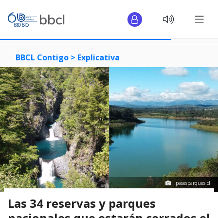
BBCL Contigo >
Explicativa
pasesparques.cl
Las 34 reservas y parques
nacionales que estarán cerrados el