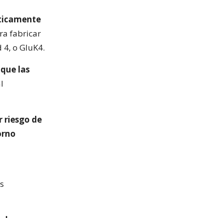
éticamente
ra fabricar
 4, o GluK4.
que las
l
 riesgo de
orno
s