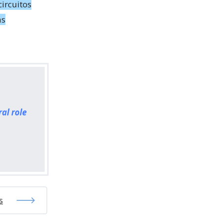
circuitos
ás
al role
s