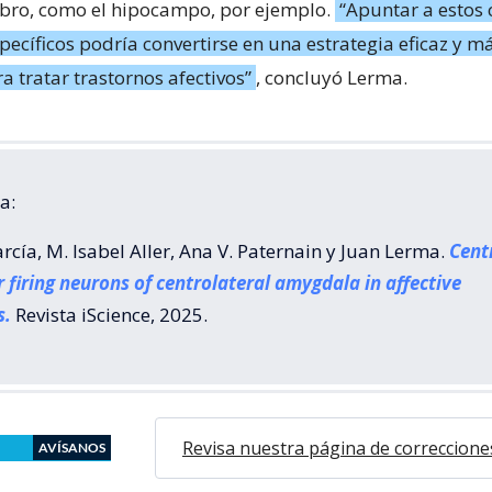
ebro, como el hipocampo, por ejemplo.
“Apuntar a estos 
ecíficos podría convertirse en una estrategia eficaz y m
a tratar trastornos afectivos”
, concluyó Lerma.
a:
rcía, M. Isabel Aller, Ana V. Paternain y Juan Lerma.
Centr
r firing neurons of centrolateral amygdala in affective
s.
Revista iScience, 2025.
Revisa nuestra página de correccione
AVÍSANOS