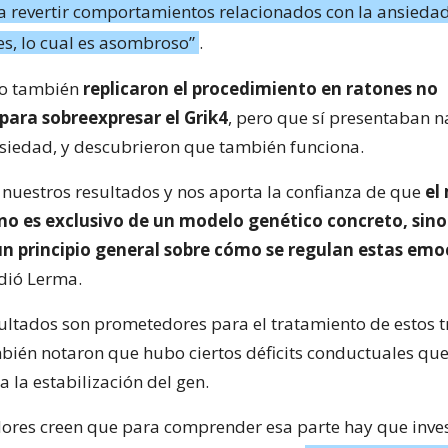
ra revertir comportamientos relacionados con la ansiedad
les, lo cual es asombroso”
.
io también
replicaron el procedimiento en ratones no
para sobreexpresar el Grik4
, pero que sí presentaban 
siedad, y descubrieron que también funciona.
a nuestros resultados y nos aporta la confianza de que
el
 no es exclusivo de un modelo genético concreto, sin
un principio general sobre cómo se regulan estas emo
adió Lerma.
esultados son prometedores para el tratamiento de estos 
bién notaron que hubo ciertos déficits conductuales qu
 la estabilización del gen.
dores creen que para comprender esa parte hay que inve