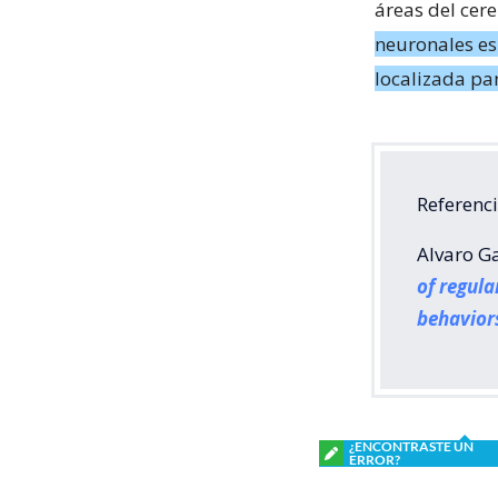
áreas del cer
neuronales esp
localizada par
Referenci
Alvaro Ga
of regula
behavior
¿ENCONTRASTE UN
ERROR?