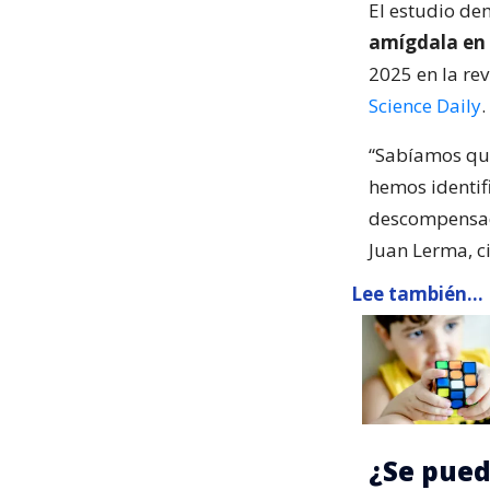
El estudio de
amígdala en 
2025 en la re
Science Daily
.
“Sabíamos qu
hemos identif
descompensada
Juan Lerma, ci
Lee también...
¿Se pued