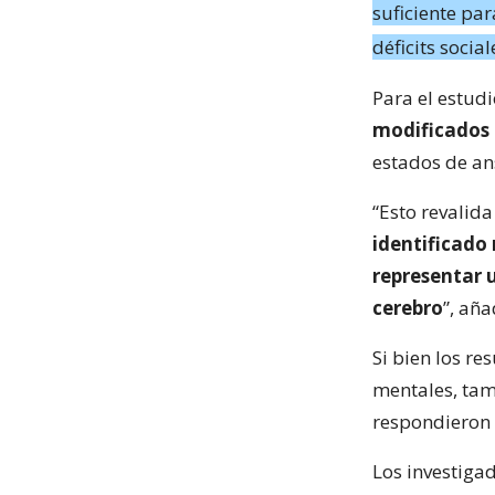
suficiente pa
déficits socia
Para el estud
modificados 
estados de an
“Esto revalid
identificado
representar 
cerebro
”, añ
Si bien los r
mentales, tam
respondieron a
Los investiga