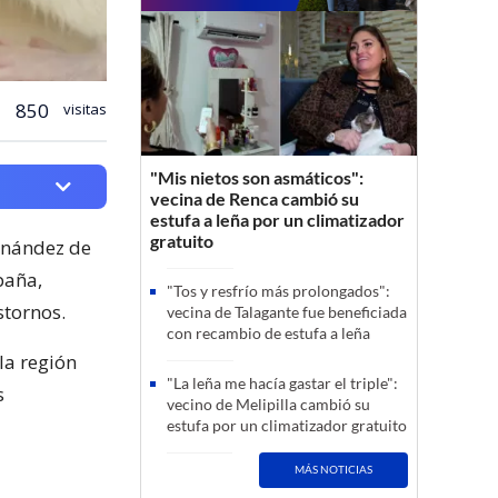
850
visitas
"Mis nietos son asmáticos":
vecina de Renca cambió su
estufa a leña por un climatizador
gratuito
ernández de
paña,
"Tos y resfrío más prolongados":
stornos.
vecina de Talagante fue beneficiada
con recambio de estufa a leña
 la región
"La leña me hacía gastar el triple":
s
vecino de Melipilla cambió su
estufa por un climatizador gratuito
MÁS NOTICIAS