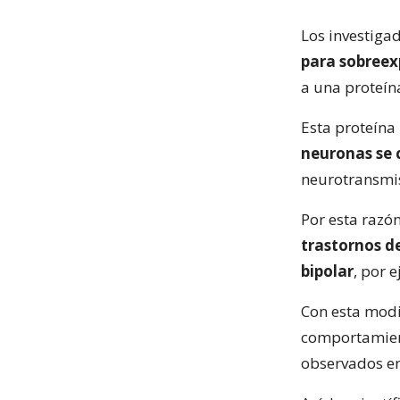
Los investiga
para sobreexp
a una proteín
Esta proteína
neuronas se 
neurotransmis
Por esta razón
trastornos de
bipolar
, por 
Con esta modi
comportamient
observados en