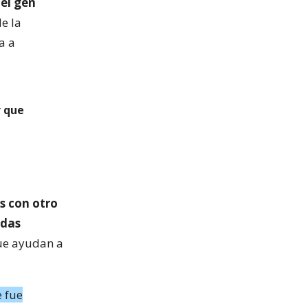
el gen
de la
a a
r que
s con otro
adas
que ayudan a
e fue