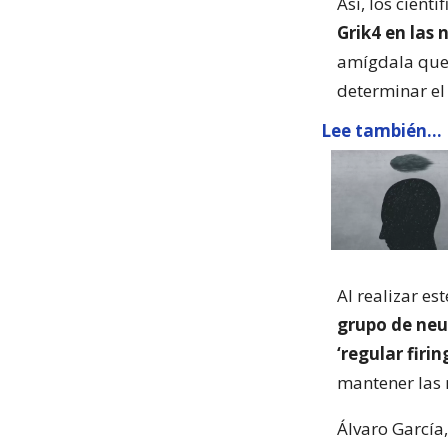
Así, los cientí
Grik4 en las
amígdala que 
determinar el
Lee también...
Al realizar es
grupo de neu
‘regular firi
mantener las 
Álvaro García