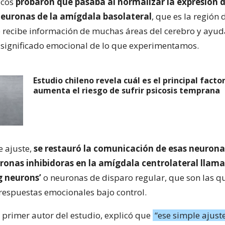
ficos
probaron qué pasaba al normalizar la expresión d
 neuronas de la amígdala basolateral
, que es la región 
recibe información de muchas áreas del cerebro y ayud
 significado emocional de lo que experimentamos.
Estudio chileno revela cuál es el principal facto
aumenta el riesgo de sufrir psicosis temprana
te ajuste,
se restauró la comunicación de esas neurona
ronas inhibidoras en la amígdala centrolateral llam
ng neurons’
o neuronas de disparo regular, que son las 
respuestas emocionales bajo control.
, primer autor del estudio, explicó que
“ese simple ajust