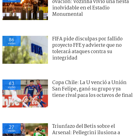
ovación: Vozinha vivió una fiesta
inolvidable en el Estadio
Monumental
FIFA pide disculpas por fallido
86
visitas
proyecto FFE y advierte que no
tolerará ataques contra su
integridad
Copa Chile: La U venció a Unión
63
visitas
San Felipe, ganó su grupo y ya
tiene rival para los octavos de final
Triunfazo del Betis sobre el
27
visitas
Arsenal: Pellegrini ilusiona a