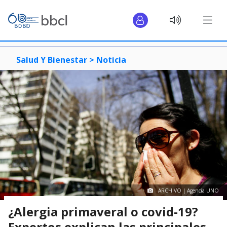
Salud Y Bienestar >
Noticia
ARCHIVO | Agencia UNO
¿Alergia primaveral o covid-19?
Expertos explican las principales