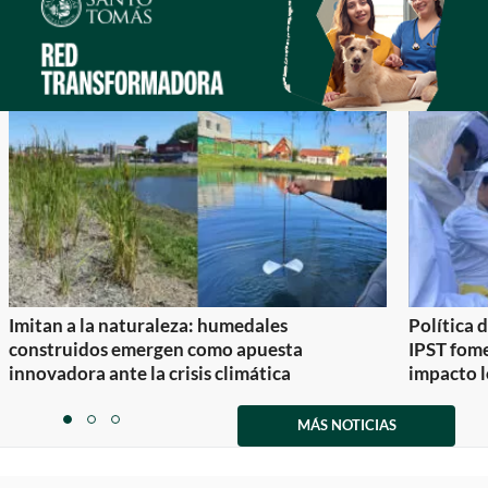
Imitan a la naturaleza: humedales
Política 
construidos emergen como apuesta
IPST fom
innovadora ante la crisis climática
impacto l
Item
1
MÁS NOTICIAS
item
item
item
of
0
1
2
3