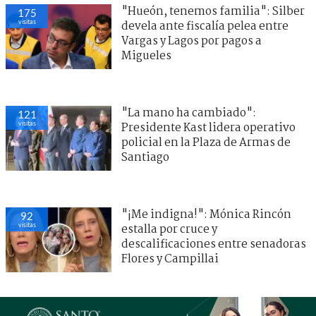
"Hueón, tenemos familia": Silber
175
visitas
devela ante fiscalía pelea entre
Vargas y Lagos por pagos a
Migueles
"La mano ha cambiado":
122
visitas
Presidente Kast lidera operativo
policial en la Plaza de Armas de
Santiago
"¡Me indigna!": Mónica Rincón
94
visitas
estalla por cruce y
descalificaciones entre senadoras
Flores y Campillai