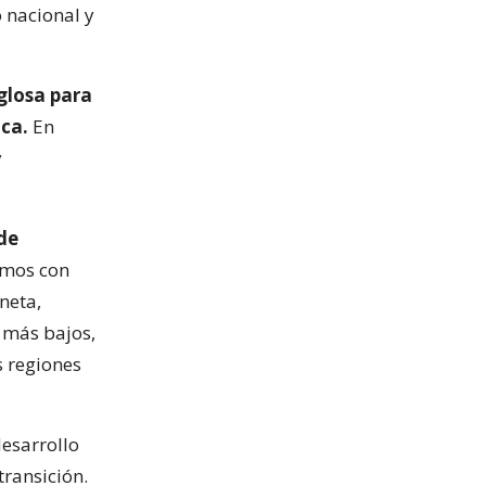
o nacional y
glosa para
ica.
En
y
 de
amos con
neta,
n más bajos,
s regiones
esarrollo
transición.