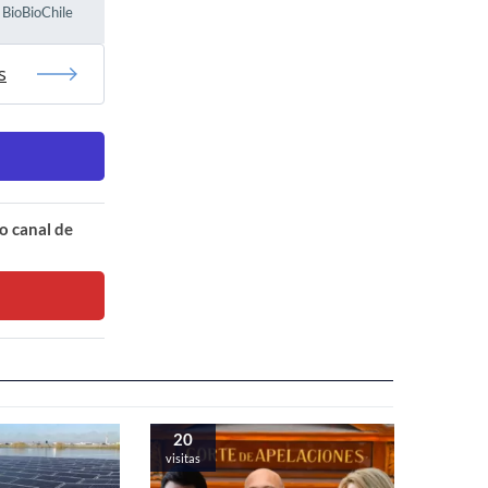
e BioBioChile
s
o canal de
20
visitas