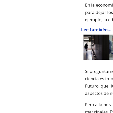
En la economí
para dejar lo
ejemplo, la ed
Lee también...
Si preguntamos
ciencia es im
Futuro, que il
aspectos de nu
Pero a la hora
marginales. E