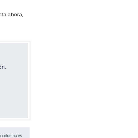
asta ahora,
ón.
ta columna es