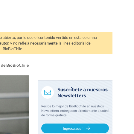
o abierto, por lo que el contenido vertido en esta columna
autor,
y no refleja necesariamente la línea editorial de
BioBioChile
a de BioBioChile