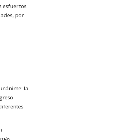
s esfuerzos
dades, por
 unánime: la
ngreso
 diferentes
n
e más