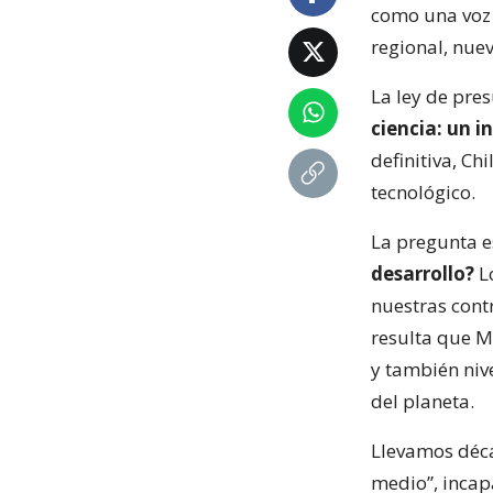
como una voz p
regional, nue
La ley de pr
ciencia: un 
definitiva, Ch
tecnológico.
La pregunta e
desarrollo?
L
nuestras cont
resulta que Mé
y también niv
del planeta.
Llevamos déca
medio”, incapa