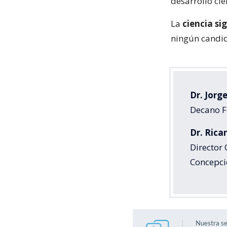
desarrollo cie
La
ciencia si
ningún candid
Dr. Jorg
Decano F
Dr. Rica
Director
Concepci
Nuestra s