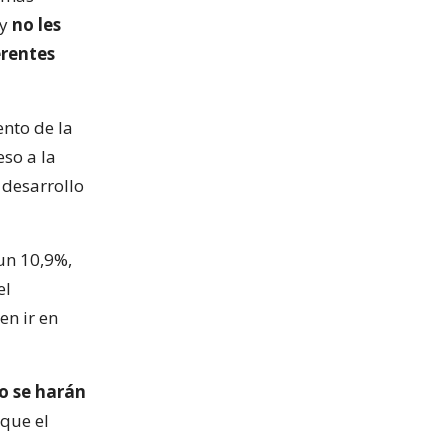
 y
no les
erentes
ento de la
so a la
 desarrollo
 un 10,9%,
el
en ir en
o se harán
 que el