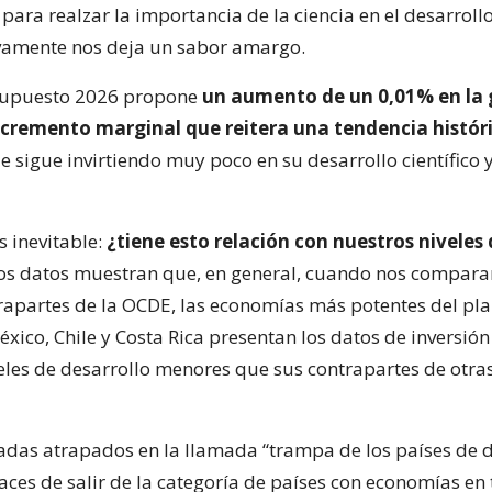
ara realzar la importancia de la ciencia en el desarroll
vamente nos deja un sabor amargo.
esupuesto 2026 propone
un aumento de un 0,01% en la 
incremento marginal que reitera una tendencia histór
ile sigue invirtiendo muy poco en su desarrollo científico 
s inevitable:
¿tiene esto relación con nuestros niveles
os datos muestran que, en general, cuando nos compar
rapartes de la OCDE, las economías más potentes del pla
xico, Chile y Costa Rica presentan los datos de inversió
eles de desarrollo menores que sus contrapartes de otra
das atrapados en la llamada “trampa de los países de d
ces de salir de la categoría de países con economías en 