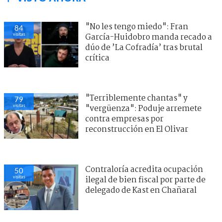
"No les tengo miedo": Fran
84
visitas
García-Huidobro manda recado a
dúo de ’La Cofradía’ tras brutal
crítica
"Terriblemente chantas" y
79
visitas
"vergüenza": Poduje arremete
contra empresas por
reconstrucción en El Olivar
Contraloría acredita ocupación
50
visitas
ilegal de bien fiscal por parte de
delegado de Kast en Chañaral