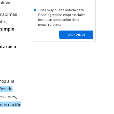
itiva.
"Una muy buena noticia para
s máximas
Chile": gremios empresariales
destacan aprobación de la
lto,
megarreforma
 simple
.
MÁS NOTICIAS
ataron a
ños a la
ños de
escentes,
internación