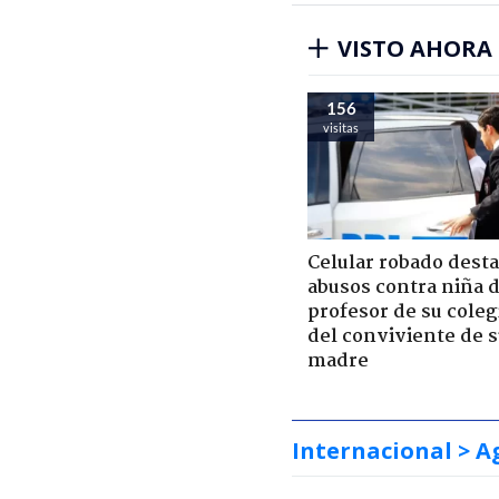
VISTO AHORA
156
visitas
Celular robado dest
abusos contra niña 
profesor de su coleg
del conviviente de 
madre
Internacional
> A