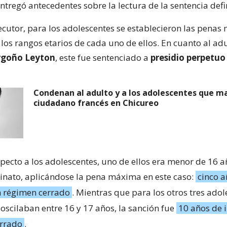
entregó antecedentes sobre la lectura de la sentencia defin
ecutor, para los adolescentes se establecieron las pena
los rangos etarios de cada uno de ellos. En cuanto al adu
rgoño Leyton
, este fue sentenciado a
presidio perpetuo
Condenan al adulto y a los adolescentes que m
ciudadano francés en Chicureo
specto a los adolescentes, uno de ellos era menor de 16 a
sinato, aplicándose la pena máxima en este caso:
cinco a
n régimen cerrado
. Mientras que para los otros tres adol
oscilaban entre 16 y 17 años, la sanción fue
10 años de 
errado
.