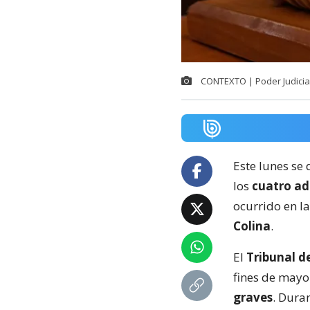
CONTEXTO | Poder Judicial 
Este lunes se
los
cuatro ad
ocurrido en l
Colina
.
El
Tribunal de
fines de mayo
graves
. Duran