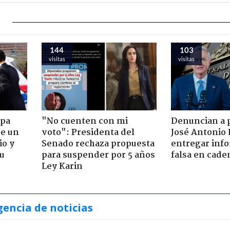
144
103
visitas
visitas
apa
"No cuenten con mi
Denuncian a 
de un
voto": Presidenta del
José Antonio 
io y
Senado rechaza propuesta
entregar inf
su
para suspender por 5 años
falsa en cade
Ley Karin
gencia de noticias