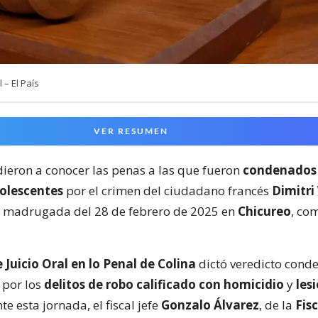
– El País
VER RESUMEN
 dieron a conocer las penas a las que fueron
condenados
olescentes
por el crimen del ciudadano francés
Dimitri
a madrugada del 28 de febrero de 2025 en
Chicureo
, co
 Juicio Oral en lo Penal de Colina
dictó veredicto conde
 por los
delitos de robo calificado con homicidio
y
les
te esta jornada, el fiscal jefe
Gonzalo Álvarez
, de la
Fis