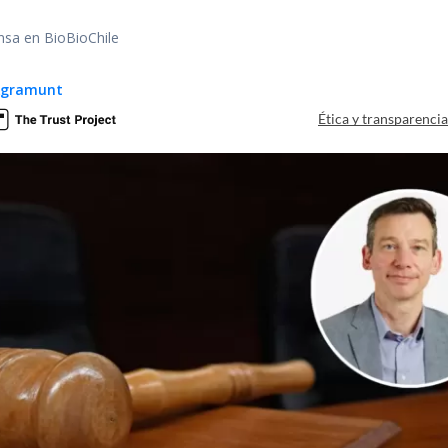
nsa en BioBioChile
Agramunt
Ética y transparenci