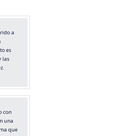
erido a
s
to es
y las
z.
o con
en una
tima que