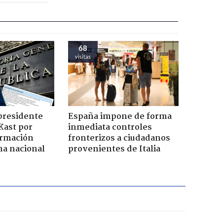
68
visitas
presidente
España impone de forma
Kast por
inmediata controles
ormación
fronterizos a ciudadanos
na nacional
provenientes de Italia