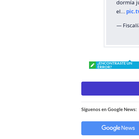
dormía j
el…
pic.
— Fiscal
¿ENCONTRASTE UN
ERROR?
Síguenos en Google News: