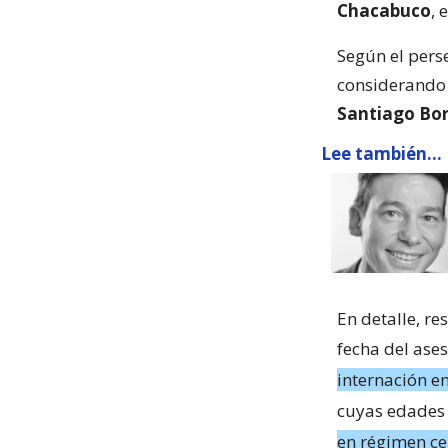
Chacabuco
, 
Según el pers
considerando 
Santiago Bo
Lee también...
En detalle, re
fecha del ase
internación e
cuyas edades 
en régimen c