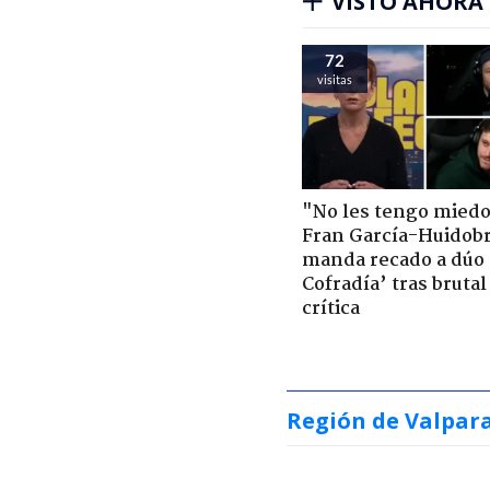
VISTO AHORA
72
visitas
"No les tengo miedo
Fran García-Huidob
manda recado a dúo 
Cofradía’ tras brutal
crítica
Región de Valpar