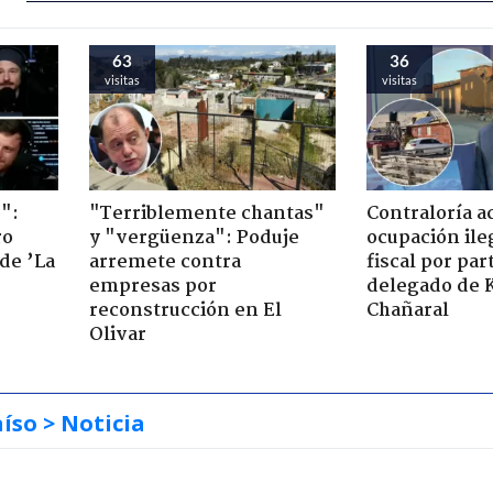
63
36
visitas
visitas
":
"Terriblemente chantas"
Contraloría a
ro
y "vergüenza": Poduje
ocupación ile
de ’La
arremete contra
fiscal por par
empresas por
delegado de 
reconstrucción en El
Chañaral
Olivar
aíso
> Noticia