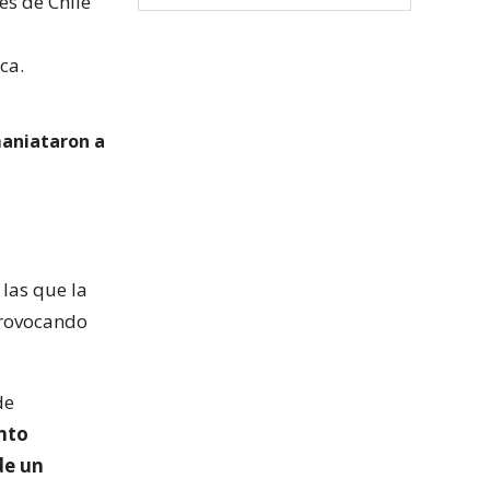
es de Chile
ca.
maniataron a
 las que la
provocando
de
unto
de un