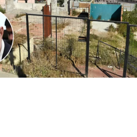
1
Edición BBCL
VER RESUMEN
l
ministro Iván Poduje realizó su primera cuenta públ
io de Vivienda y Urbanismo
, instancia donde
se volvió a