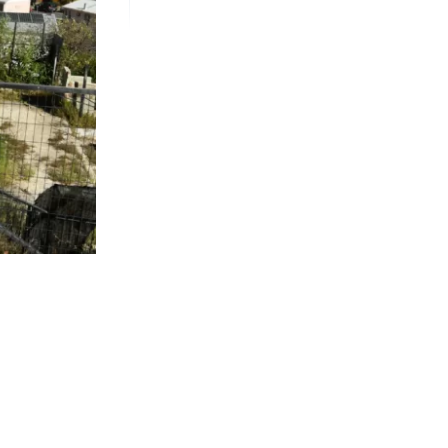
5.243
visitas
ica a cargo
 referir a la