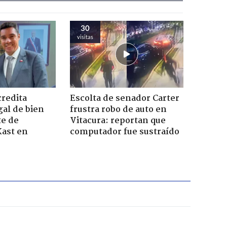
30
visitas
credita
Escolta de senador Carter
gal de bien
frustra robo de auto en
te de
Vitacura: reportan que
Kast en
computador fue sustraído