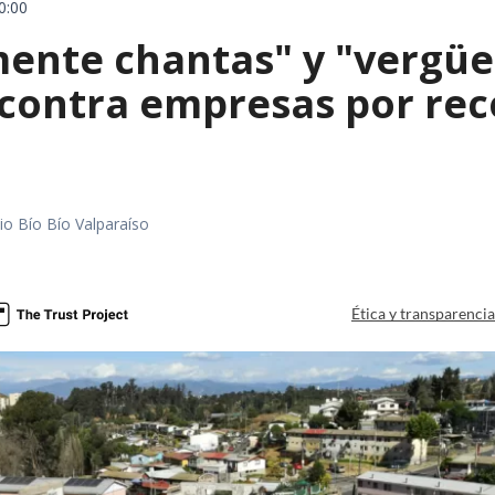
0:00
mente chantas" y "vergüe
contra empresas por reco
io Bío Bío Valparaíso
a
Ética y transparenci