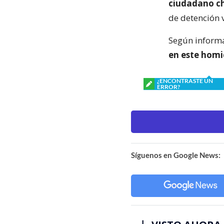
ciudadano ch
de detención v
Según inform
en este homi
¿ENCONTRASTE UN
ERROR?
Síguenos en Google News: