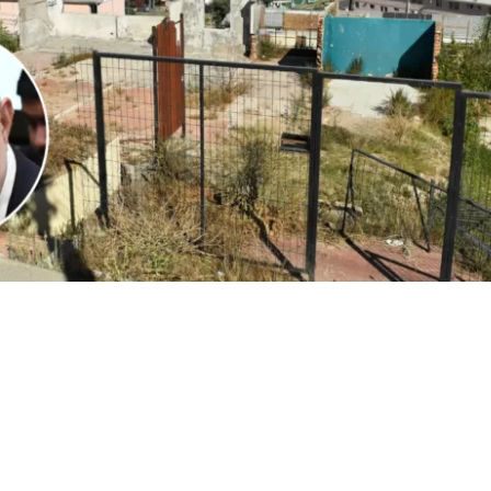
1
Edición BBCL
VER RESUMEN
l
ministro Iván Poduje realizó su primera cuenta públ
io de Vivienda y Urbanismo
, instancia donde
se volvió a