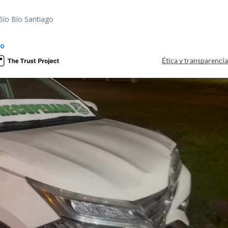
Bío Bío Santiago
do
Ética y transparenci