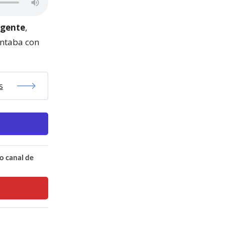
igente
,
ontaba con
s
o canal de