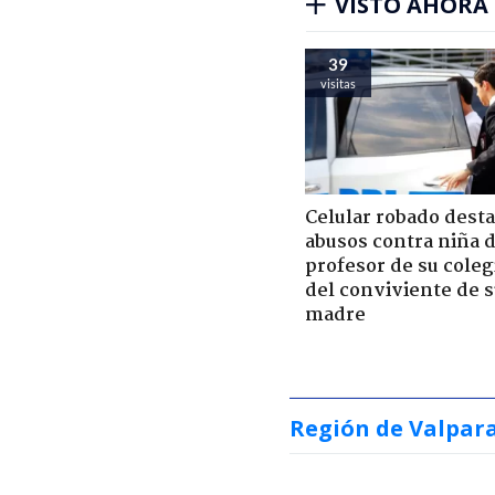
VISTO AHORA
39
visitas
Celular robado dest
abusos contra niña 
profesor de su coleg
del conviviente de 
madre
Región de Valpar