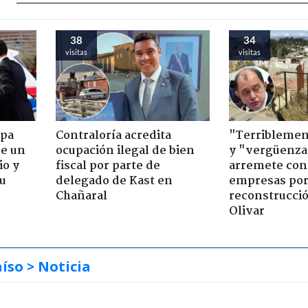
38
34
visitas
visitas
apa
Contraloría acredita
"Terriblemen
de un
ocupación ilegal de bien
y "vergüenza
io y
fiscal por parte de
arremete con
su
delegado de Kast en
empresas po
Chañaral
reconstrucció
Olivar
aíso
> Noticia