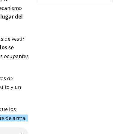
mecanismo
lugar del
s de vestir
dos se
os ocupantes
ros de
ulto y un
que los
rte de arma.