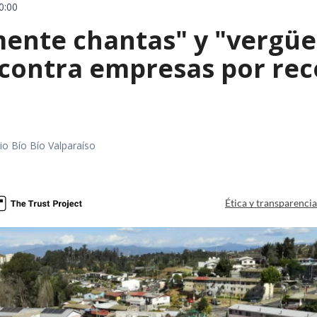
0:00
mente chantas" y "vergüe
contra empresas por reco
io Bío Bío Valparaíso
a
Ética y transparenci