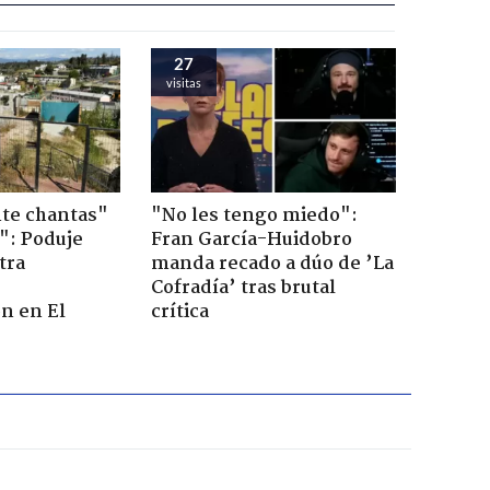
27
visitas
te chantas"
"No les tengo miedo":
": Poduje
Fran García-Huidobro
tra
manda recado a dúo de ’La
r
Cofradía’ tras brutal
n en El
crítica