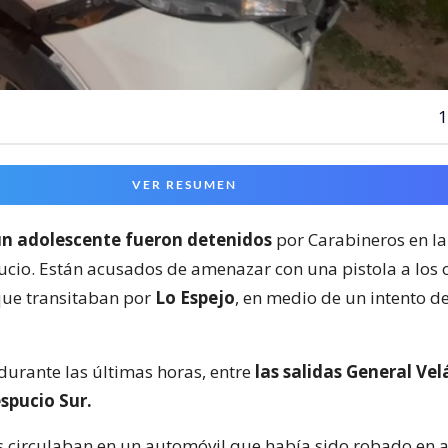
1
VER RESUMEN
un adolescente fueron detenidos
por Carabineros en la
cio. Están acusados de amenazar con una pistola a los
que transitaban por
Lo Espejo
, en medio de un intento d
durante las últimas horas, entre
las salidas General Ve
spucio Sur.
s circulaban en un automóvil que había sido robado en a