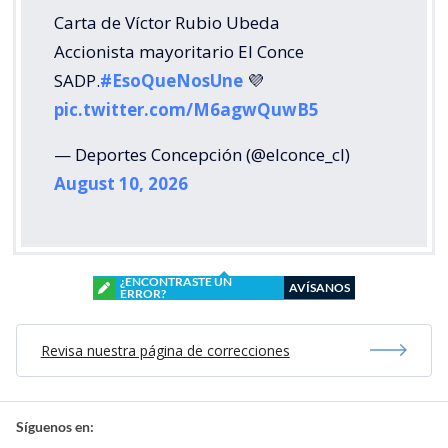
Carta de Víctor Rubio Ubeda
Accionista mayoritario El Conce
SADP.
#EsoQueNosUne
💜
pic.twitter.com/M6agwQuwB5
— Deportes Concepción (@elconce_cl)
August 10, 2026
¿ENCONTRASTE UN
AVÍSANOS
ERROR?
Revisa nuestra página de correcciones
Síguenos en: