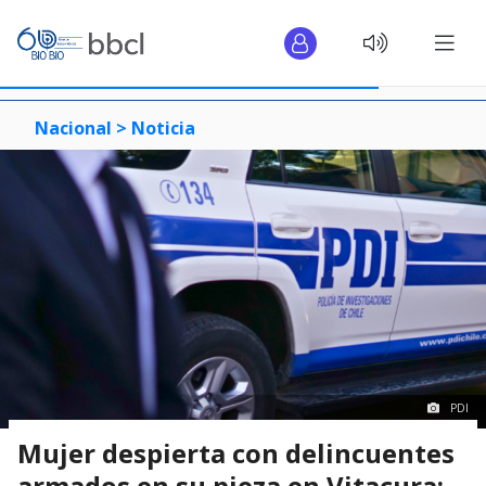
Nacional >
Noticia
PDI
Mujer despierta con delincuentes
armados en su pieza en Vitacura: