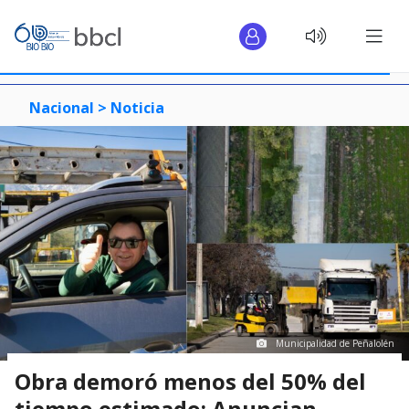
Nacional >
Noticia
Municipalidad de Peñalolén
Obra demoró menos del 50% del
tiempo estimado: Anuncian