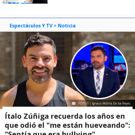
Espectáculos Y TV
> Noticia
FOTOS | Ignacio Molina De los Reyes
Ítalo Zúñiga recuerda los años en
que odió el "me están hueveando":
"Sentía que era bullying"