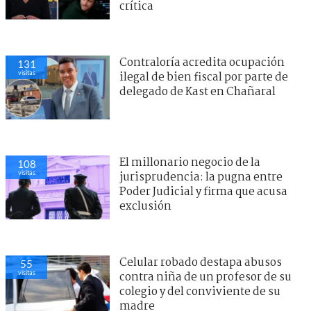
crítica
Contraloría acredita ocupación
131
visitas
ilegal de bien fiscal por parte de
delegado de Kast en Chañaral
El millonario negocio de la
108
visitas
jurisprudencia: la pugna entre
Poder Judicial y firma que acusa
exclusión
Celular robado destapa abusos
55
visitas
contra niña de un profesor de su
colegio y del conviviente de su
madre