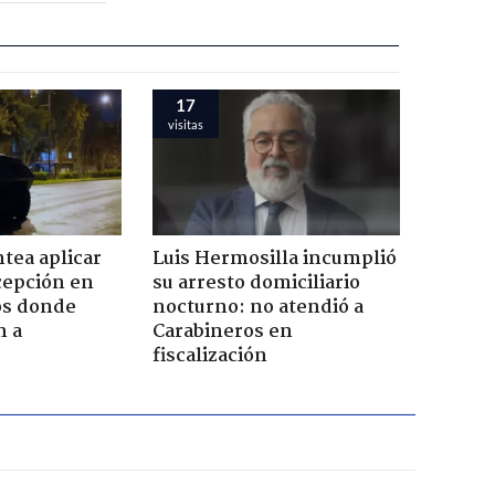
17
visitas
tea aplicar
Luis Hermosilla incumplió
cepción en
su arresto domiciliario
cos donde
nocturno: no atendió a
n a
Carabineros en
fiscalización