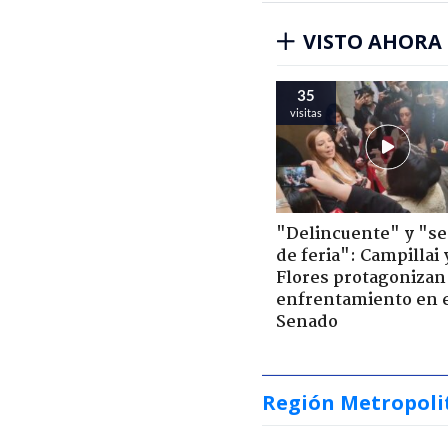
VISTO AHORA
35
visitas
"Delincuente" y "s
de feria": Campillai 
Flores protagonizan
enfrentamiento en 
Senado
Región Metropoli