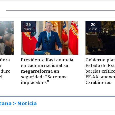
26
20
visitas
visitas
eñora
Presidente Kast anuncia
Gobierno plan
y
en cadena nacional su
Estado de Ex
 duro
megarreforma en
barrios críti
el
seguridad: "Seremos
FF.AA. apoye
implacables"
Carabineros
tana
> Noticia