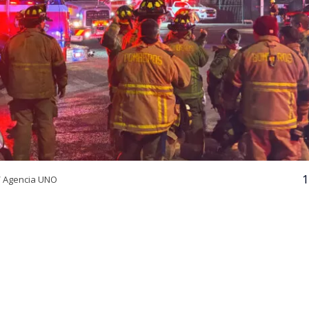
1
/ Agencia UNO
VER RESUMEN
24 horas desde su inicio, el Cuerpo de Bomberos de Quili
igantesco incendio declarado en la empresa química Pa
 comuna de Quilicura, Región Metropolitana. El siniestr