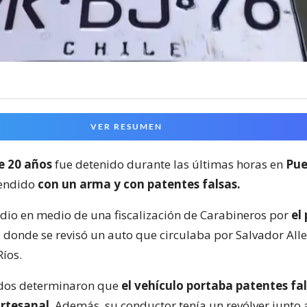
VER RESUMEN
e 20 años
fue detenido durante las últimas horas en
Pue
rendido
con un arma y con patentes falsas.
 dio en medio de una fiscalización de Carabineros por
el
, donde se revisó un auto que circulaba por Salvador All
Ríos.
dos determinaron que
el vehículo portaba patentes fal
artesanal
. Además, su conductor tenía un revólver junto a