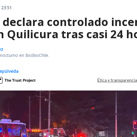
 23:51
declara controlado ince
 Quilicura tras casi 24 
ez
r nocturno en BioBioChile.
epúlveda
Ética y transparenci