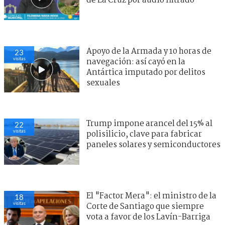
de La Cruz por audio filtrado
Apoyo de la Armada y 10 horas de
23
visitas
navegación: así cayó en la
Antártica imputado por delitos
sexuales
Trump impone arancel del 15% al
22
visitas
polisilicio, clave para fabricar
paneles solares y semiconductores
El "Factor Mera": el ministro de la
18
visitas
Corte de Santiago que siempre
vota a favor de los Lavín-Barriga