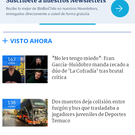
VISTO AHORA
"No les tengo miedo": Fran
163
visitas
García-Huidobro manda recado a
dúo de ’La Cofradía’ tras brutal
crítica
Dos muertos deja colisión entre
138
visitas
furgón y bus que trasladaba a
jugadores juveniles de Deportes
Temuco