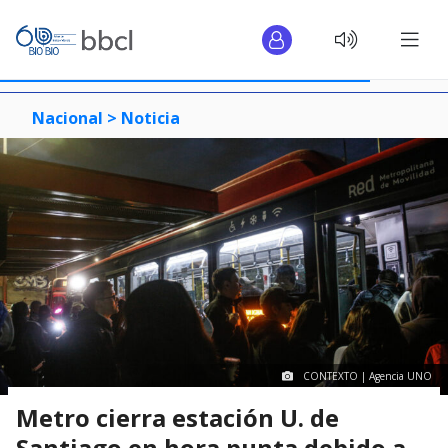
Nacional >
Noticia
CONTEXTO | Agencia UNO
Metro cierra estación U. de
Santiago en hora punta debido a