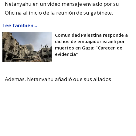
Netanyahu en un vídeo mensaje enviado por su
Oficina al inicio de la reunión de su gabinete.
Lee también...
Comunidad Palestina responde a
dichos de embajador israelí por
muertos en Gaza: "Carecen de
evidencia"
Además, Netanyahu añadió que sus aliados
estadounidenses tienen algunas “ideas
inaceptables” para Israel a las que deben
“oponerse”, y dijo estar dialogando con ellos.
Pero tras el anuncio de Trump del plan de 15
puntos el pasado 30 de julio, un funcionario de la