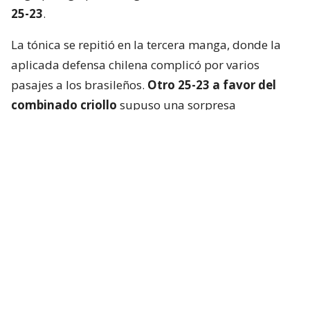
25-23
.
La tónica se repitió en la tercera manga, donde la
aplicada defensa chilena complicó por varios
pasajes a los brasileños.
Otro 25-23 a favor del
combinado criollo
supuso una sorpresa
mayúscula en Cochabamba.
La Verdeamarela respondió con furia en el cuarto
set y, aprovechando el desgaste chileno, se quedó
con el parcial
por un claro 25-13
.
El tie break, primero que se jugaba en el torneo, no
fue apto para cardíacos. Brasil logró dos puntos de
ventaja, pero los “Guerreros Rojos” remontaron y
pasaron a ganar por la misma diferencia. Incluso
tuvieron match point.