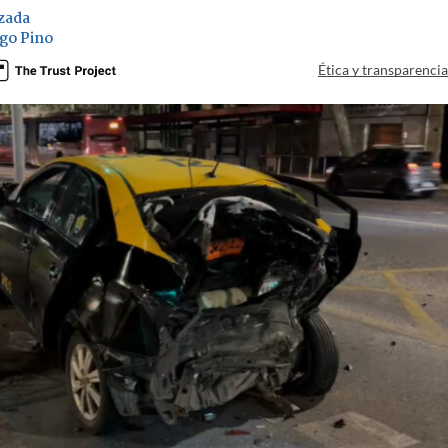
zada
go Pino
Ética y transparenci