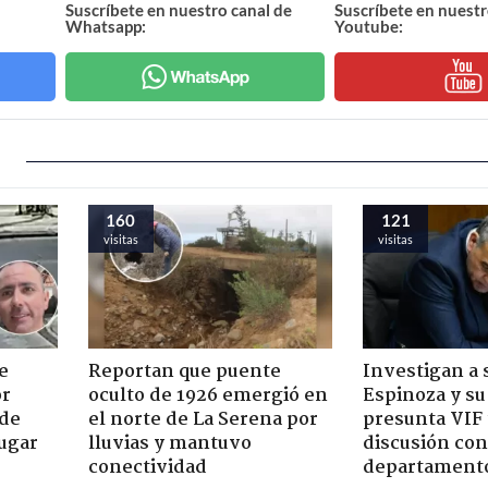
Suscríbete en nuestro canal de
Suscríbete en nuestr
Whatsapp:
Youtube:
160
121
visitas
visitas
e
Reportan que puente
Investigan a
or
oculto de 1926 emergió en
Espinoza y su
 de
el norte de La Serena por
presunta VIF 
jugar
lluvias y mantuvo
discusión co
conectividad
departament