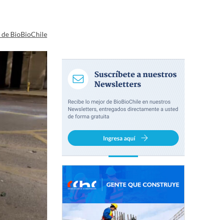
a de BioBioChile