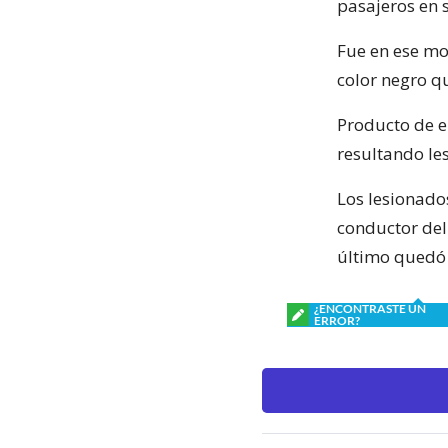
pasajeros en s
Fue en ese mo
color negro q
Producto de el
resultando les
Los lesionados
conductor del
último quedó 
¿ENCONTRASTE UN
ERROR?