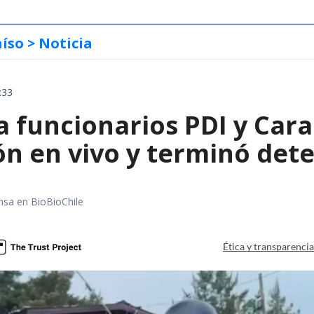
aíso
> Noticia
:33
 funcionarios PDI y Cara
ón en vivo y terminó det
nsa en BioBioChile
Ética y transparenci