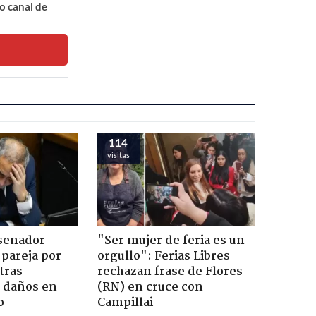
o canal de
114
visitas
 senador
"Ser mujer de feria es un
 pareja por
orgullo": Ferias Libres
tras
rechazan frase de Flores
n daños en
(RN) en cruce con
o
Campillai