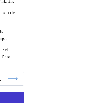
eñalada.
ículo de
a,
ijo.
ue el
. Este
s