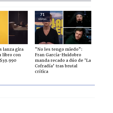
71
visitas
 lanza gira
"No les tengo miedo":
u libro con
Fran García-Huidobro
 $39.990
manda recado a dúo de ’La
Cofradía’ tras brutal
crítica