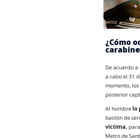
¿Cómo oc
carabine
De acuerdo a 
a cabo el 31 
momento, los 
posterior capt
Al hombre
lo
bastón de ser
víctima,
para 
Metro de Sant