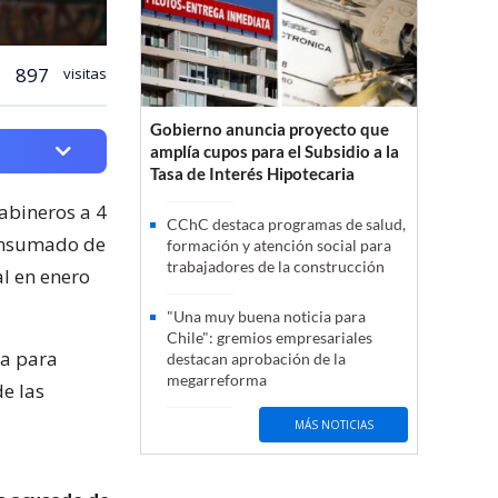
897
visitas
Gobierno anuncia proyecto que
amplía cupos para el Subsidio a la
Tasa de Interés Hipotecaria
rabineros a 4
CChC destaca programas de salud,
consumado de
formación y atención social para
trabajadores de la construcción
al en enero
"Una muy buena noticia para
Chile": gremios empresariales
ua para
destacan aprobación de la
megarreforma
de las
MÁS NOTICIAS