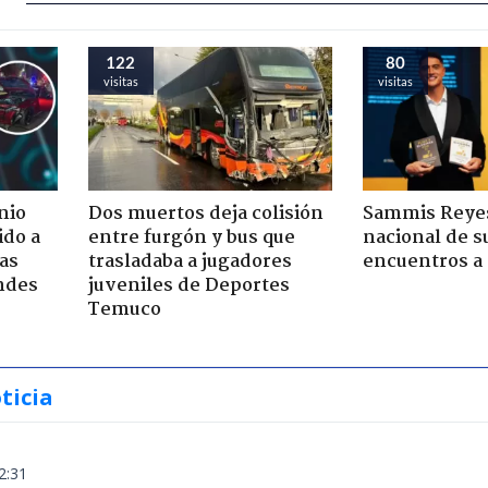
122
80
visitas
visitas
nio
Dos muertos deja colisión
Sammis Reyes
ido a
entre furgón y bus que
nacional de s
ras
trasladaba a jugadores
encuentros a
ndes
juveniles de Deportes
Temuco
ticia
2:31