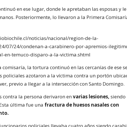
ntinuó en ese lugar, donde le apretaban las esposas y le 
manos. Posteriormente, lo llevaron a la Primera Comisarí
obiochile.cl/noticias/nacional/region-de-la-
24/07/24/condenan-a-carabinero-por-apremios-ilegitim
ial-en-temuco-disparo-a-la-victima.shtml
 comisaría, la tortura continuó en las cercanías de ese se
 policiales azotaron a la víctima contra un portón ubica
er, previo a llegar a la intersección con Santo Domingo.
s contra la persona derivaron en
varias lesiones,
siendo 
Esta última fue una
fractura de huesos nasales con
nto.
funcionarios policiales llevaba cuatro años siendo carabi