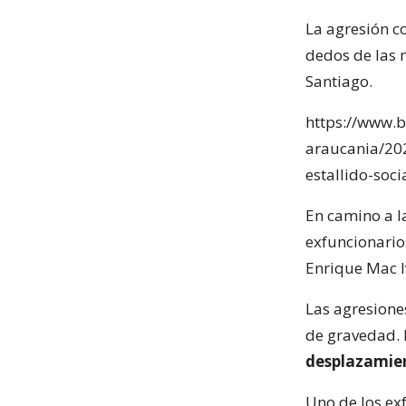
La agresión co
dedos de las 
Santiago.
https://www.bi
araucania/20
estallido-soc
En camino a la
exfuncionarios
Enrique Mac Iv
Las agresione
de gravedad. 
desplazamie
Uno de los ex