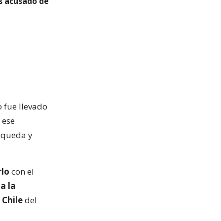
s acusado de
ito fue llevado
 ese
squeda y
rlo
con el
a la
 Chile
del