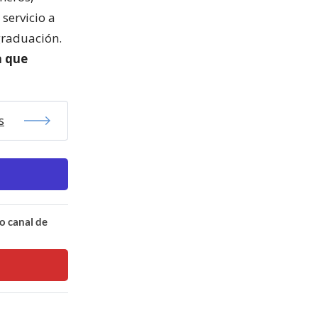
servicio a
graduación.
 que
s
o canal de