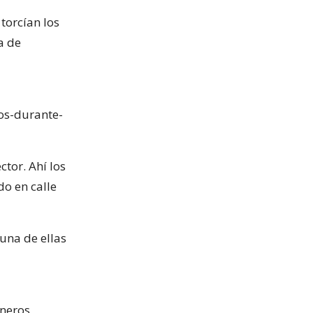
torcían los
a de
os-durante-
ctor. Ahí los
do en calle
una de ellas
neros,