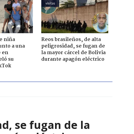
visitas
e niña
Reos brasileños, de alta
unto a una
peligrosidad, se fugan de
0 en
la mayor cárcel de Bolivia
eló su
durante apagón eléctrico
ikTok
ad, se fugan de la