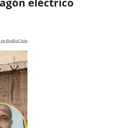
agón eléctrico
a de BioBioChile