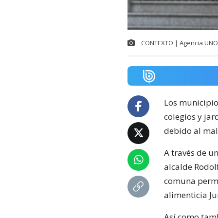
CONTEXTO | Agencia UNO
Los municipi
colegios y jar
debido al mal
A través de u
alcalde Rodol
comuna perman
alimenticia J
Así como tamb