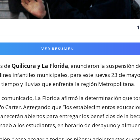
1
VER RESUMEN
os de
Quilicura y La Florida
, anunciaron la suspensión d
dines infantiles municipales, para este jueves 23 de mayo.
 tiempo y lluvias que enfrenta la región Metropolitana.
n comunicado, La Florida afirmó la determinación que to
fo Carter. Agregando que “los establecimientos educacio
ecerán abiertos para entregar los beneficios de la bec
unaeb a los estudiantes, en horario de desayuno y almuer
ién, “para acoger a todos los niños y adolescentes cuyo