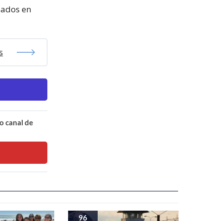
slados en
s
o canal de
96