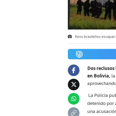
Reos brasileños escapan d
Dos reclusos
en Bolivia,
la
aprovechando 
La Policía pu
detenido por 
una acusación