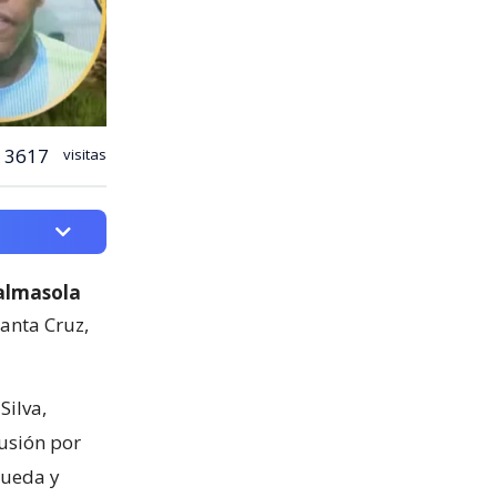
3617
visitas
Palmasola
Santa Cruz,
Silva,
lusión por
queda y