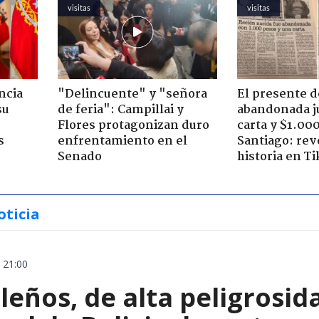
visitas
visitas
ncia
"Delincuente" y "señora
El presente d
su
de feria": Campillai y
abandonada j
Flores protagonizan duro
carta y $1.00
s
enfrentamiento en el
Santiago: rev
Senado
historia en T
oticia
 21:00
leños, de alta peligrosid