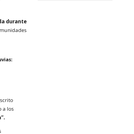
da durante
comunidades
uvias:
scrito
 a los
”.
s