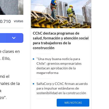
0.710
visitas
CChC destaca programas de
salud, formación y atención social
para trabajadores de la
construcción
e clases en
 Ello,
"Una muy buena noticia para
Chile": gremios empresariales
destacan aprobación de la
megarreforma
mó el
nales de la
SalfaCorp y CChC firman acuerdo
para impulsar estándares de
a
sostenibilidad en la construcción
zo”.
MÁS NOTICIAS
s