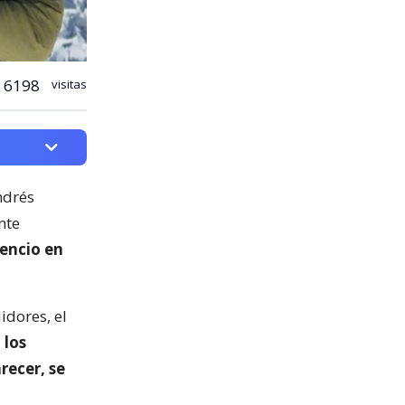
6198
visitas
ndrés
nte
lencio en
dores, el
 los
recer, se