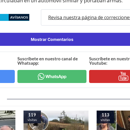
circulaban en un automóvil similar y portaban armas.
Revisa nuestra página de correccione
AVÍSANOS
Mostrar Comentarios
Suscríbete en nuestro canal de
Suscríbete en nuestr
Whatsapp:
Youtube:
119
113
visitas
visitas