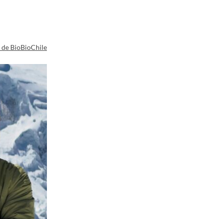
a de BioBioChile