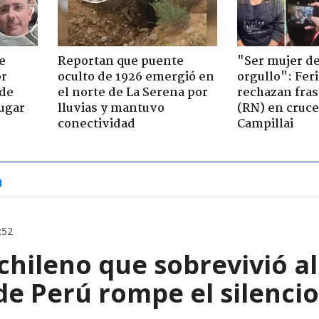
e
Reportan que puente
"Ser mujer de
or
oculto de 1926 emergió en
orgullo": Feri
 de
el norte de La Serena por
rechazan fras
jugar
lluvias y mantuvo
(RN) en cruce
conectividad
Campillai
a
:52
chileno que sobrevivió a
e Perú rompe el silencio