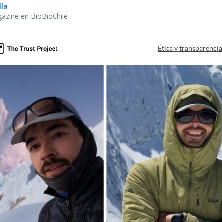
lla
gazine en BioBioChile
Ética y transparenci