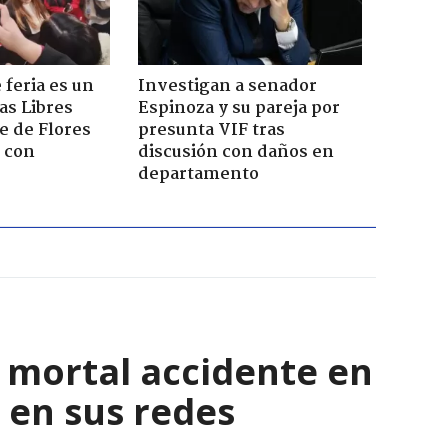
 feria es un
Investigan a senador
as Libres
Espinoza y su pareja por
e de Flores
presunta VIF tras
 con
discusión con daños en
departamento
l mortal accidente en
 en sus redes