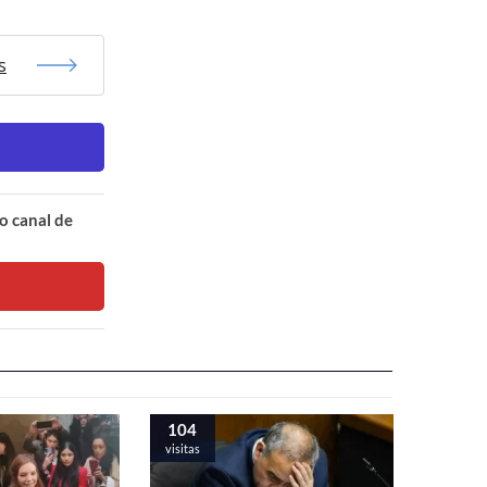
s
o canal de
104
visitas