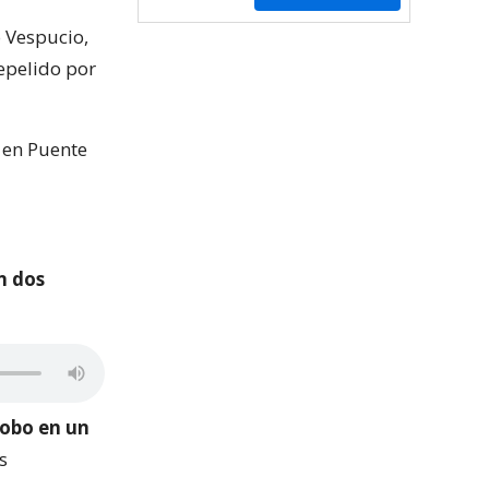
 Vespucio,
repelido por
 en Puente
n dos
robo en un
s