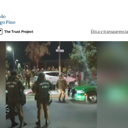
ado
go Pino
Ética y transparenci