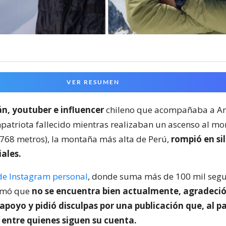
VER RESUMEN
án, youtuber e influencer
chileno que acompañaba a A
patriota fallecido mientras realizaban un ascenso al mo
768 metros), la montaña más alta de Perú,
rompió en si
iales.
de Instagram personal
, donde suma más de 100 mil segui
irmó que
no se encuentra bien actualmente, agradeció
poyo y pidió disculpas por una publicación que, al pa
entre quienes siguen su cuenta.