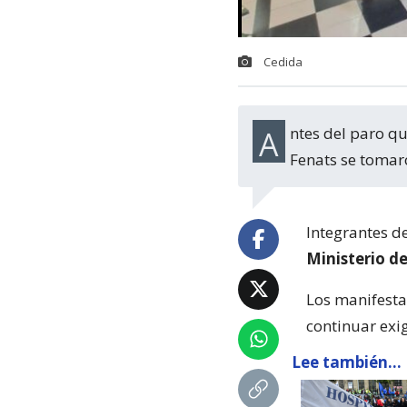
Cedida
Antes del paro que se realizará la próxima semana, este viernes miembros de la
Fenats se tomar
Integrantes d
Ministerio d
Los manifesta
continuar exi
Lee también...