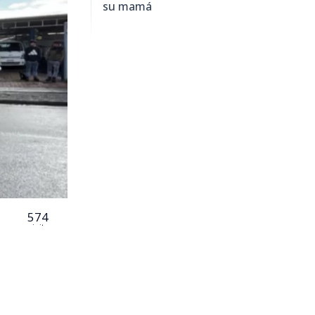
su mamá
574
visitas
cidio de un