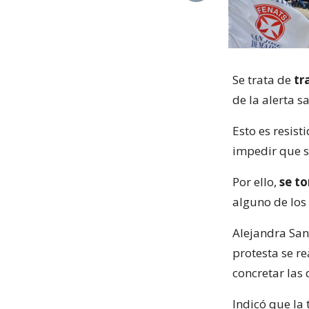
Se trata de
tr
de la alerta s
Esto es resist
impedir que s
Por ello,
se to
alguno de los
Alejandra San
protesta se r
concretar las 
Indicó que la