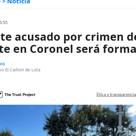
o
> Noticia
5:55
te acusado por crimen d
te en Coronel será forma
gos
io El Carbón de Lota
a
Ética y transparenci