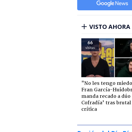
VISTO AHORA
66
visitas
"No les tengo miedo
Fran García-Huidob
manda recado a dúo 
Cofradía’ tras brutal
crítica