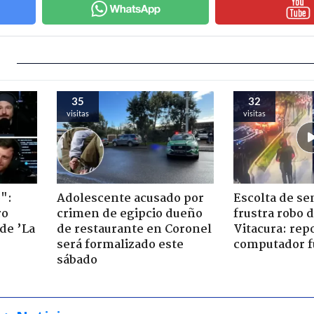
35
32
visitas
visitas
":
Adolescente acusado por
Escolta de se
ro
crimen de egipcio dueño
frustra robo 
de ’La
de restaurante en Coronel
Vitacura: rep
será formalizado este
computador f
sábado