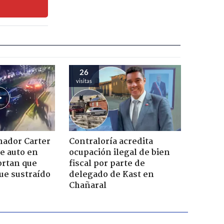
26
visitas
nador Carter
Contraloría acredita
de auto en
ocupación ilegal de bien
ortan que
fiscal por parte de
ue sustraído
delegado de Kast en
Chañaral