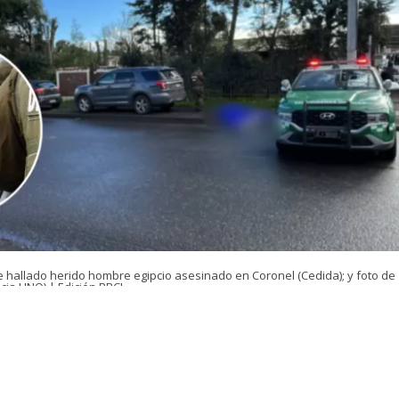
e hallado herido hombre egipcio asesinado en Coronel (Cedida); y foto de
cia UNO) | Edición BBCL
VER RESUMEN
e controlará la detención de un adolescente tras el homi