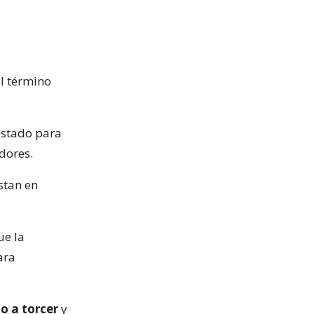
el término
festado para
dores.
stan en
e la
ara
zo a torcer
y