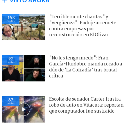
VISTO AHORA
"Terriblemente chantas" y
153
visitas
"vergüenza": Poduje arremete
contra empresas por
reconstrucción en El Olivar
"No les tengo miedo": Fran
92
visitas
García-Huidobro manda recado a
dúo de ’La Cofradía’ tras brutal
crítica
Escolta de senador Carter frustra
87
visitas
robo de auto en Vitacura: reportan
que computador fue sustraído