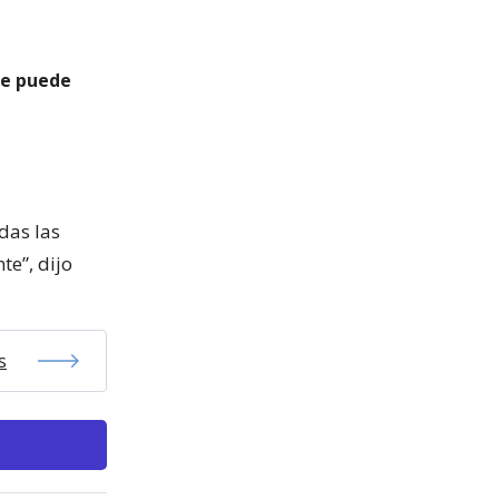
se puede
das las
te”, dijo
s