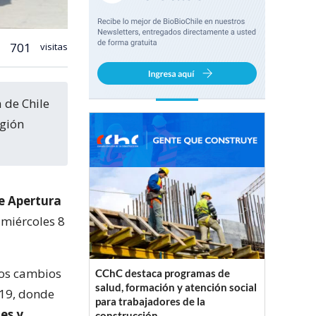
701
visitas
egión
de Apertura
 miércoles 8
vos cambios
CChC destaca programas de
salud, formación y atención social
-19, donde
para trabajadores de la
es y
construcción