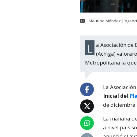
Mauricio Méndez | Agenc
La Asociación de Eventos de Chile (Asevech) y la Asociación de Gastronomía de Chile
(Achiga) valorar
Metropolitana la que
La Asociación 
Inicial del
Pl
de diciembre 
La mañana de 
a nivel país 
anunció el av