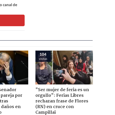
o canal de
104
visitas
 senador
"Ser mujer de feria es un
 pareja por
orgullo": Ferias Libres
tras
rechazan frase de Flores
n daños en
(RN) en cruce con
o
Campillai