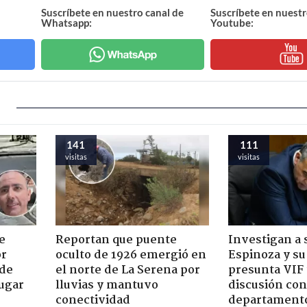
Suscríbete en nuestro canal de
Suscríbete en nuestr
Whatsapp:
Youtube:
141
111
visitas
visitas
e
Reportan que puente
Investigan a
or
oculto de 1926 emergió en
Espinoza y su
 de
el norte de La Serena por
presunta VIF 
jugar
lluvias y mantuvo
discusión co
conectividad
departament