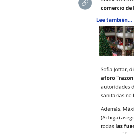
comercio de l
Lee también...
Sofia Jottar, 
aforo “razon
autoridades d
sanitarias no 
Además, Máxim
(Achiga) aseg
todas
las fue