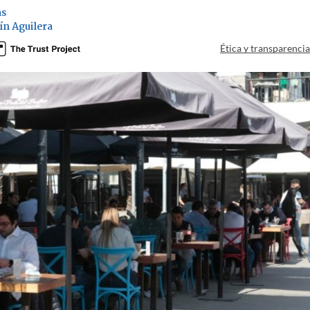
as
ín Aguilera
Ética y transparenci