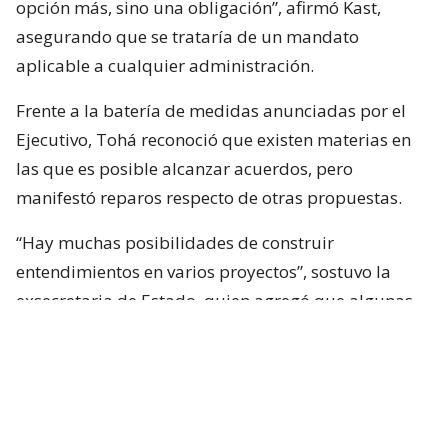
opción más, sino una obligación”, afirmó Kast,
asegurando que se trataría de un mandato
aplicable a cualquier administración.
Frente a la batería de medidas anunciadas por el
Ejecutivo, Tohá reconoció que existen materias en
las que es posible alcanzar acuerdos, pero
manifestó reparos respecto de otras propuestas.
“Hay muchas posibilidades de construir
entendimientos en varios proyectos”, sostuvo la
exsecretaria de Estado, quien agregó que algunas
iniciativas generan dudas porque, a su juicio, son
“
conflictivas
” y al mismo tiempo “
innecesarias
“.
Entre estas últimas ubicó los cambios
constitucionales planteados por La Moneda. Tohá