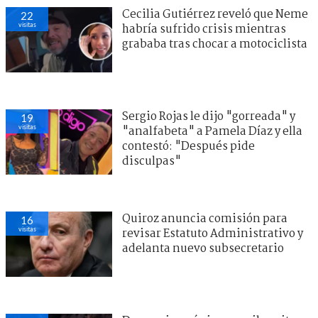
Cecilia Gutiérrez reveló que Neme
22
visitas
habría sufrido crisis mientras
grababa tras chocar a motociclista
Sergio Rojas le dijo "gorreada" y
19
visitas
"analfabeta" a Pamela Díaz y ella
contestó: "Después pide
disculpas"
Quiroz anuncia comisión para
16
visitas
revisar Estatuto Administrativo y
adelanta nuevo subsecretario