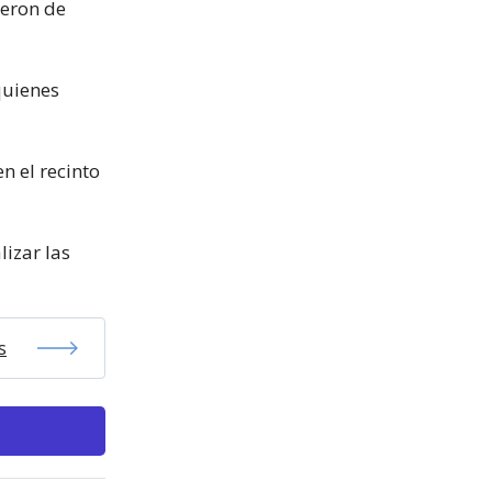
ieron de
quienes
n el recinto
lizar las
s