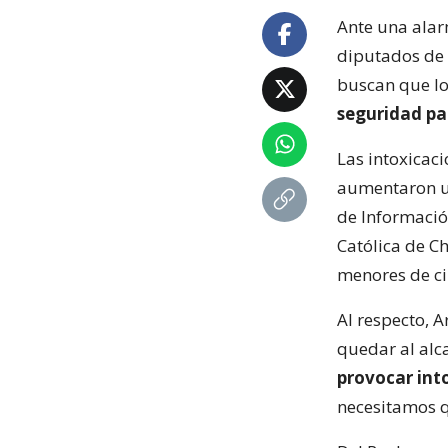
Ante una ala
diputados de l
buscan que lo
seguridad pa
Las intoxicac
aumentaron un
de Informació
Católica de C
menores de ci
Al respecto, 
quedar al alca
provocar int
necesitamos qu