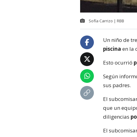
Sofía Carrizo | RBB
Un niño de tr
piscina
en la 
Esto ocurrió
p
Según informó
sus padres.
El subcomisar
que un equipo 
diligencias
po
El subcomisar