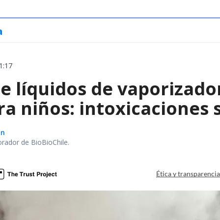
a
1:17
e líquidos de vaporizado
ra niños: intoxicaciones
ón
orador de BioBioChile.
Ética y transparenci