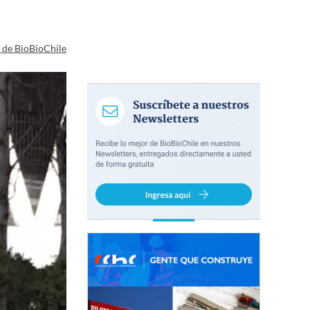
a de BioBioChile