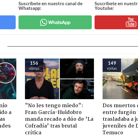
Suscríbete en nuestro canal de
Suscríbete en nuestr
Whatsapp:
Youtube:
156
149
visitas
visitas
nio
"No les tengo miedo":
Dos muertos d
ido a
Fran García-Huidobro
entre furgón 
ras
manda recado a dúo de ’La
trasladaba a 
ndes
Cofradía’ tras brutal
juveniles de 
crítica
Temuco