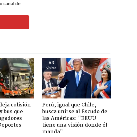
o canal de
63
visitas
eja colisión
Perú, igual que Chile,
y bus que
busca unirse al Escudo de
jugadores
las Américas: "EEUU
Deportes
tiene una visión donde él
manda"