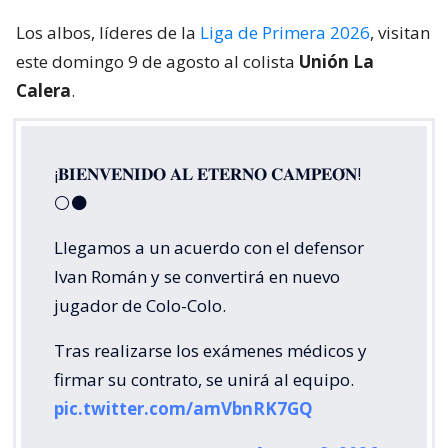
Los albos, líderes de la
Liga de Primera 2026
, visitan
este domingo 9 de agosto al colista
Unión La
Calera
.
¡𝐁𝐈𝐄𝐍𝐕𝐄𝐍𝐈𝐃𝐎 𝐀𝐋 𝐄𝐓𝐄𝐑𝐍𝐎 𝐂𝐀𝐌𝐏𝐄𝐎́𝐍!
⚪⚫
Llegamos a un acuerdo con el defensor
Ivan Román y se convertirá en nuevo
jugador de Colo-Colo.
Tras realizarse los exámenes médicos y
firmar su contrato, se unirá al equipo.
pic.twitter.com/amVbnRK7GQ