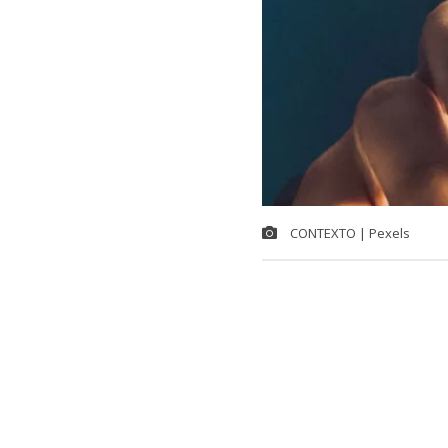
CONTEXTO | Pexels
Ante una ala
diputados de l
buscan que lo
seguridad pa