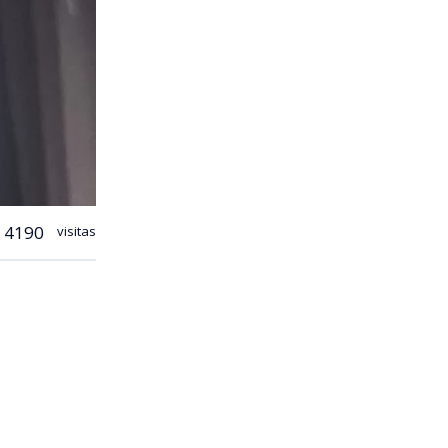
4190
visitas
, los
 Real (Rep)
cierre de
ad.