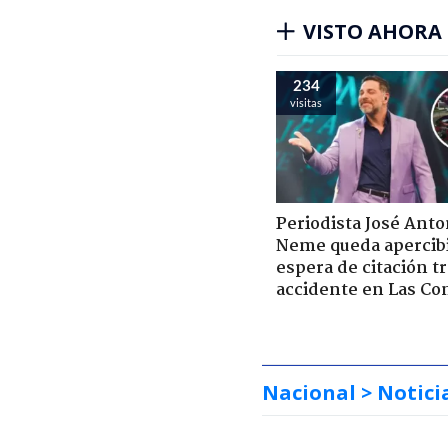
VISTO AHORA
234
visitas
Periodista José Anto
Neme queda apercib
espera de citación t
accidente en Las Co
Nacional
> Notici