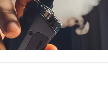
VER RESUMEN
rmante
alza de un 400%
en los casos de niños intoxicados
a Comisión de Salud, Roberto Arroyo (ind) y Catalina Del
s líquidos utilizados por vaporizadores, cuenten
con un 
ra niños
, tal como algunos medicamentos en la actualid