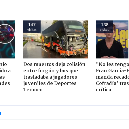
147
138
visitas
visitas
nio
Dos muertos deja colisión
"No les teng
ido a
entre furgón y bus que
Fran García-
ras
trasladaba a jugadores
manda recado
ndes
juveniles de Deportes
Cofradía’ tras
Temuco
crítica
a