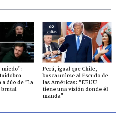
62
visitas
o miedo":
Perú, igual que Chile,
Huidobro
busca unirse al Escudo de
 a dúo de ’La
las Américas: "EEUU
 brutal
tiene una visión donde él
manda"