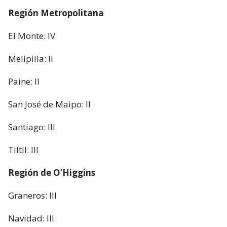
Región Metropolitana
El Monte: IV
Melipilla: II
Paine: II
San José de Maipo: II
Santiago: III
Tiltil: III
Región de O’Higgins
Graneros: III
Navidad: III