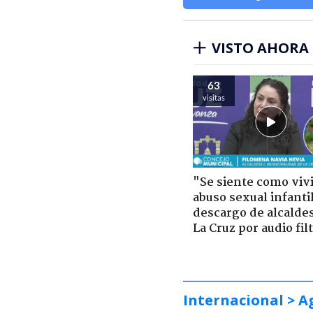
VISTO AHORA
63
visitas
"Se siente como viv
abuso sexual infantil
descargo de alcalde
La Cruz por audio fil
Internacional
> A