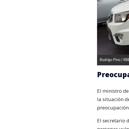
Rodrigo Pino | RB
Preocup
El ministro d
la situación d
preocupación 
El secretario
personas vuln