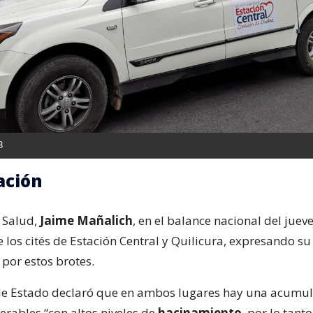
B
ación
e Salud,
Jaime Mañalich
, en el balance nacional del jueve
e los cités de Estación Central y Quilicura, expresando su
por estos brotes.
 de Estado declaró que en ambos lugares hay una acumu
erables “con altos niveles de
hacinamiento
, por lo tant