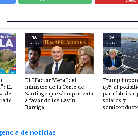
36
26
visitas
visitas
ir
El "Factor Mera": el
Trump impone
": El
ministro de la Corte de
15% al polisili
sa de
Santiago que siempre vota
para fabricar
trado
a favor de los Lavín-
solares y
Barriga
semiconduct
gencia de noticias