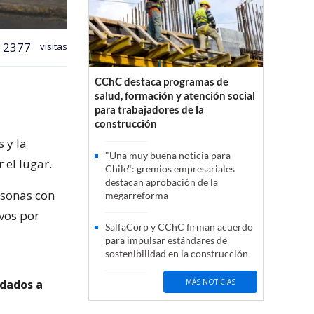
2377
visitas
CChC destaca programas de
salud, formación y atención social
para trabajadores de la
construcción
 y la
"Una muy buena noticia para
 el lugar.
Chile": gremios empresariales
destacan aprobación de la
rsonas con
megarreforma
vos por
SalfaCorp y CChC firman acuerdo
para impulsar estándares de
sostenibilidad en la construcción
adados a
MÁS NOTICIAS