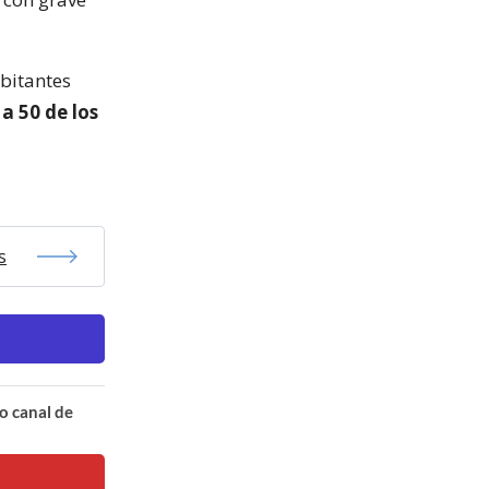
abitantes
 a 50 de los
s
o canal de