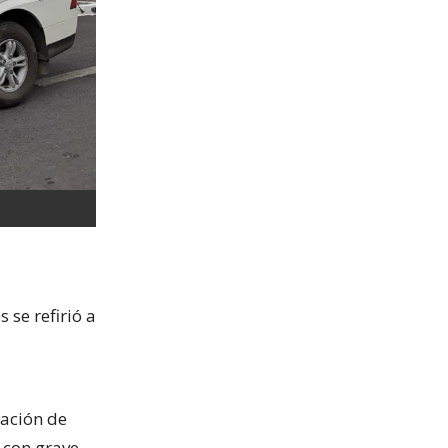
s se refirió a
lación de
o con grave