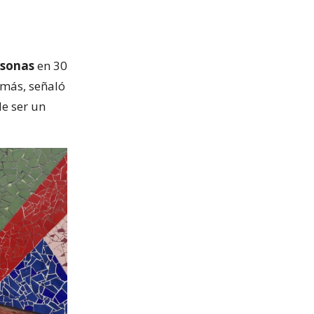
rsonas
en 30
emás, señaló
e ser un